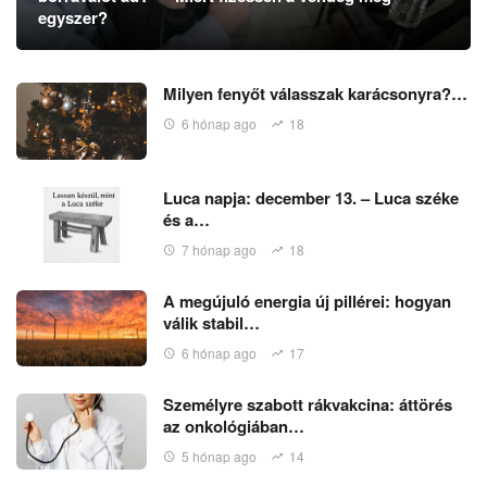
egyszer?
Milyen fenyőt válasszak karácsonyra?…
6 hónap ago
18
Luca napja: december 13. – Luca széke
és a…
7 hónap ago
18
A megújuló energia új pillérei: hogyan
válik stabil…
6 hónap ago
17
Személyre szabott rákvakcina: áttörés
az onkológiában…
5 hónap ago
14