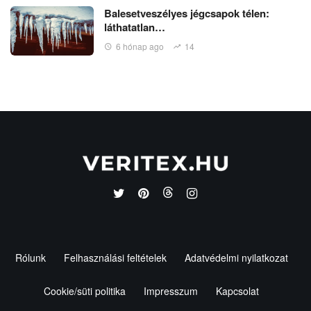
Balesetveszélyes jégcsapok télen:
láthatatlan…
6 hónap ago
14
Rólunk
Felhasználási feltételek
Adatvédelmi nyilatkozat
Cookie/süti politika
Impresszum
Kapcsolat