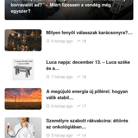
borravalót ad?” – Miért fizessen a vendég még
egyszer?
Milyen fenyőt válasszak karácsonyra?…
6 hónap ago
18
Luca napja: december 13. – Luca széke
és a…
7 hónap ago
18
A megújuló energia új pillérei: hogyan
válik stabil…
6 hónap ago
17
Személyre szabott rákvakcina: áttörés
az onkológiában…
5 hónap ago
14