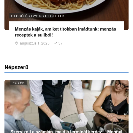
OLCSÓ ÉS GYORS RECEPTEK
Menzás kaják, amiket titokban imádtunk: menzás
receptek a suliból!
augusztus 1, 2025
37
Népszerű
EGYÉB
Szervízdíj a számlán, majd a terminál kérdez: „Mennyi