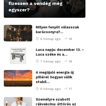
fizessen a vendég még
egyszer?
Milyen fenyőt válasszak
karácsonyra?…
6 hónap ago
18
Luca napja: december 13. –
Luca széke és a…
7 hónap ago
18
A megújuló energia új
pillérei: hogyan válik
stabil…
6 hónap ago
17
Személyre szabott
rákvakcina: áttörés az