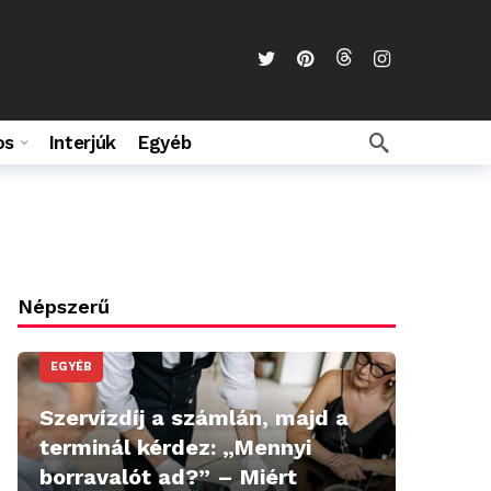
os
Interjúk
Egyéb
Népszerű
EGYÉB
Szervízdíj a számlán, majd a
terminál kérdez: „Mennyi
borravalót ad?” – Miért