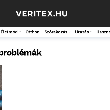
Életmód
Otthon
Szórakozás
Utazás
Haszn
 problémák