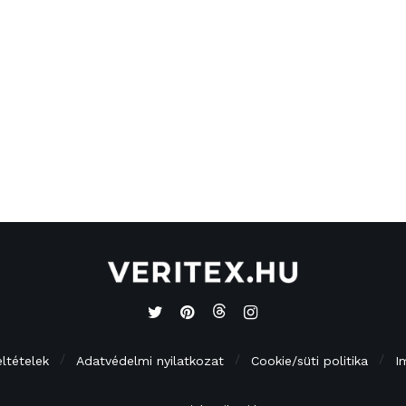
eltételek
Adatvédelmi nyilatkozat
Cookie/süti politika
I