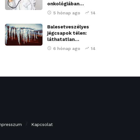
onkológiában…
5 hónap ago
14
Balesetveszélyes
jégcsapok télen:
láthatatlan…
6 hónap ago
14
mpresszum
Kapcsolat