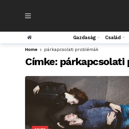
Gazdaság
Család
Home
párkapcsolati problémák
Címke:
párkapcsolati