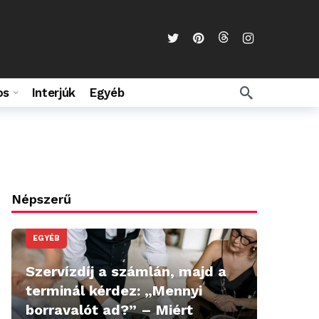
os
Interjúk
Egyéb
Népszerű
EGYÉB
Szervízdíj a számlán, majd a
terminál kérdez: „Mennyi
borravalót ad?” – Miért