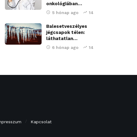
onkológiában…
5 hónap ago
14
Balesetveszélyes
jégcsapok télen:
láthatatlan…
6 hónap ago
14
mpresszum
Kapcsolat