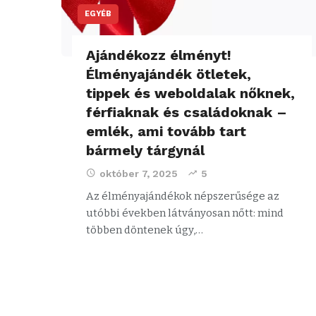
EGYÉB
Ajándékozz élményt!
Élményajándék ötletek,
tippek és weboldalak nőknek,
férfiaknak és családoknak –
emlék, ami tovább tart
bármely tárgynál
október 7, 2025
5
Az élményajándékok népszerűsége az
utóbbi években látványosan nőtt: mind
többen döntenek úgy,…