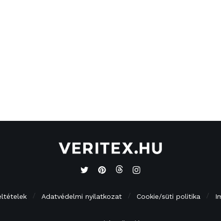
eltételek
Adatvédelmi nyilatkozat
Cookie/süti politika
I