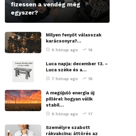
fizessen a vendég még
egyszer?
Milyen fenyőt válasszak
karácsonyra?…
6 hónap ago
18
Luca napja: december 13. –
Luca széke és a…
7 hónap ago
18
A megújuló energia új
pillérei: hogyan válik
stabil…
6 hónap ago
17
Személyre szabott
rákvakcina: áttörés az