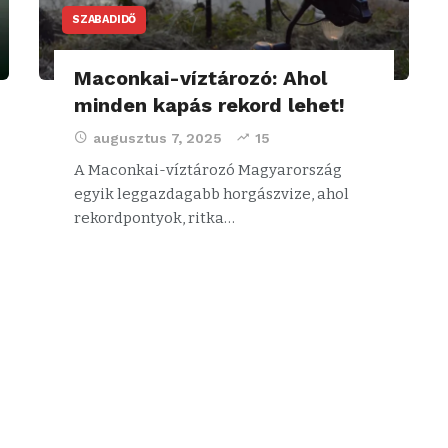
SZABADIDŐ
Maconkai-víztározó: Ahol
minden kapás rekord lehet!
augusztus 7, 2025
15
A Maconkai-víztározó Magyarország
egyik leggazdagabb horgászvize, ahol
rekordpontyok, ritka…