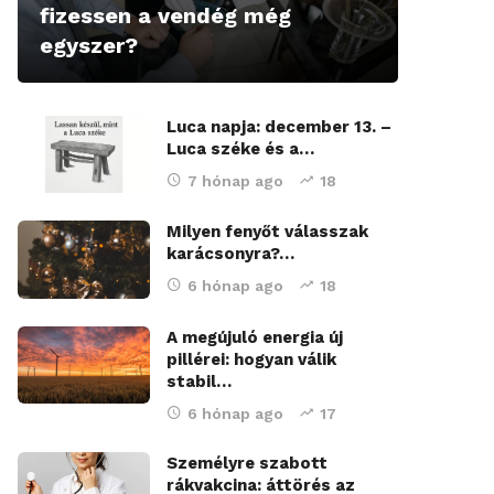
fizessen a vendég még
egyszer?
Luca napja: december 13. –
Luca széke és a…
7 hónap ago
18
Milyen fenyőt válasszak
karácsonyra?…
6 hónap ago
18
A megújuló energia új
pillérei: hogyan válik
stabil…
6 hónap ago
17
Személyre szabott
rákvakcina: áttörés az