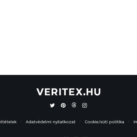
eltételek
Adatvédelmi nyilatkozat
Cookie/süti politika
I