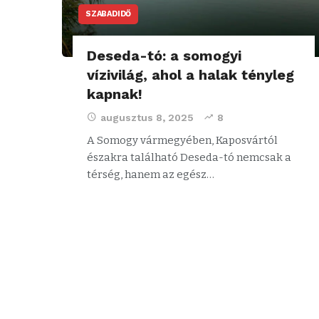
SZABADIDŐ
Deseda-tó: a somogyi
vízivilág, ahol a halak tényleg
kapnak!
augusztus 8, 2025
8
A Somogy vármegyében, Kaposvártól
északra található Deseda-tó nemcsak a
térség, hanem az egész…