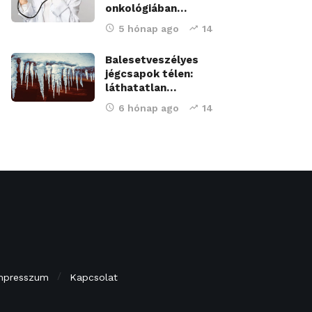
onkológiában…
5 hónap ago
14
Balesetveszélyes
jégcsapok télen:
láthatatlan…
6 hónap ago
14
mpresszum
Kapcsolat