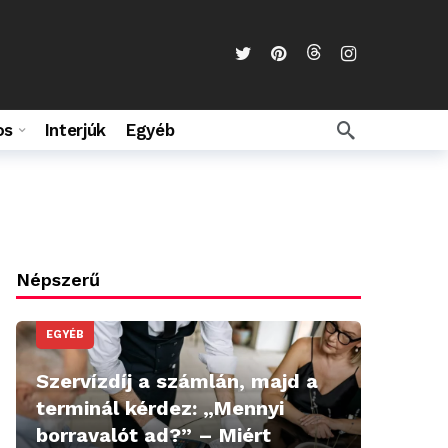
os
Interjúk
Egyéb
Népszerű
EGYÉB
Szervízdíj a számlán, majd a
terminál kérdez: „Mennyi
borravalót ad?” – Miért