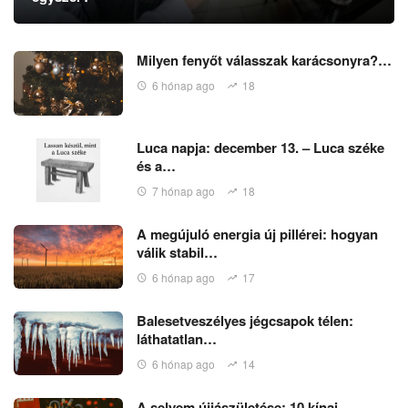
Milyen fenyőt válasszak karácsonyra?…
6 hónap ago
18
Luca napja: december 13. – Luca széke
és a…
7 hónap ago
18
A megújuló energia új pillérei: hogyan
válik stabil…
6 hónap ago
17
Balesetveszélyes jégcsapok télen:
láthatatlan…
6 hónap ago
14
A selyem újjászületése: 10 kínai