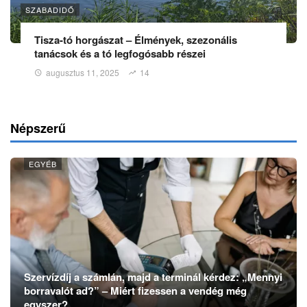
SZABADIDŐ
Tisza-tó horgászat – Élmények, szezonális
tanácsok és a tó legfogósabb részei
augusztus 11, 2025
14
Népszerű
EGYÉB
Szervízdíj a számlán, majd a terminál kérdez: „Mennyi
borravalót ad?” – Miért fizessen a vendég még
egyszer?