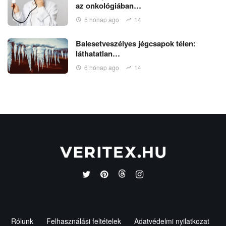
az onkológiában…
5 hónap ago
14
Balesetveszélyes jégcsapok télen:
láthatatlan…
6 hónap ago
14
Rólunk
Felhasználási feltételek
Adatvédelmi nyilatkozat