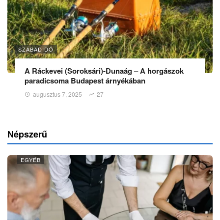
SZABADIDŐ
A Ráckevei (Soroksári)-Dunaág – A horgászok
paradicsoma Budapest árnyékában
augusztus 7, 2025
27
Népszerű
EGYÉB