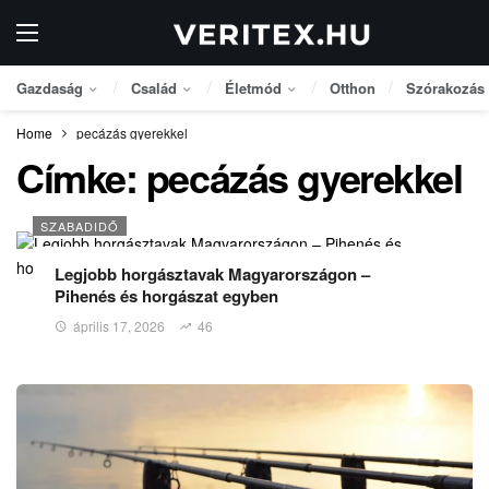
Gazdaság
Család
Életmód
Otthon
Szórakozás
Home
pecázás gyerekkel
Címke:
pecázás gyerekkel
SZABADIDŐ
Legjobb horgásztavak Magyarországon –
Pihenés és horgászat egyben
április 17, 2026
46