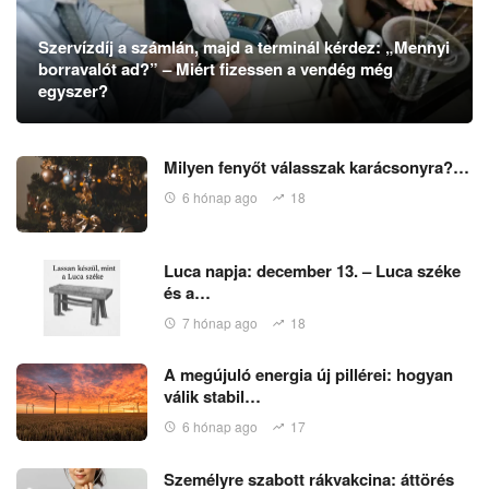
Szervízdíj a számlán, majd a terminál kérdez: „Mennyi
borravalót ad?” – Miért fizessen a vendég még
egyszer?
Milyen fenyőt válasszak karácsonyra?…
6 hónap ago
18
Luca napja: december 13. – Luca széke
és a…
7 hónap ago
18
A megújuló energia új pillérei: hogyan
válik stabil…
6 hónap ago
17
Személyre szabott rákvakcina: áttörés