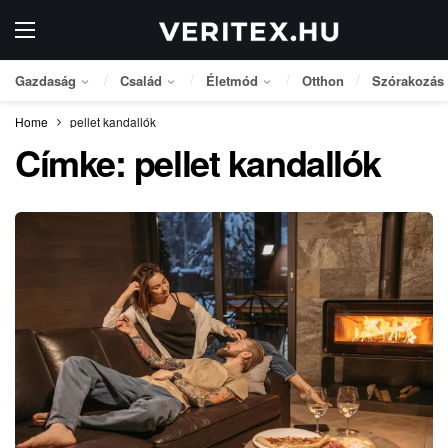
Gazdaság
Család
Életmód
Otthon
Szórakozás
Home
pellet kandallók
Címke:
pellet kandallók