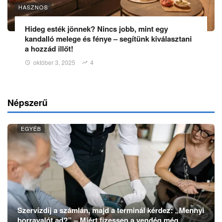
HASZNOS
Hideg esték jönnek? Nincs jobb, mint egy
kandalló melege és fénye – segítünk kiválasztani
a hozzád illőt!
október 3, 2025
4
Népszerű
EGYÉB
Szervízdíj a számlán, majd a terminál kérdez: „Mennyi
borravalót ad?” – Miért fizessen a vendég még