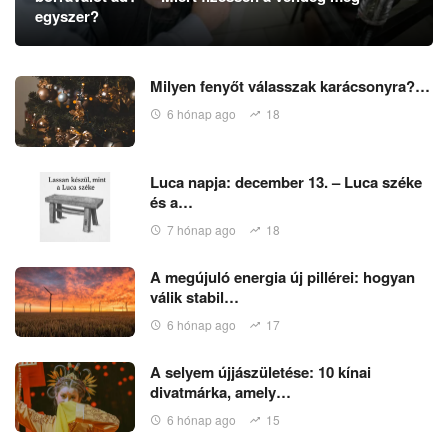
egyszer?
Milyen fenyőt válasszak karácsonyra?…
6 hónap ago
18
Luca napja: december 13. – Luca széke
és a…
7 hónap ago
18
A megújuló energia új pillérei: hogyan
válik stabil…
6 hónap ago
17
A selyem újjászületése: 10 kínai
divatmárka, amely…
6 hónap ago
15