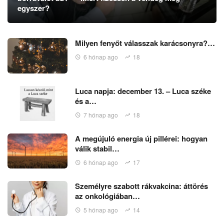
egyszer?
Milyen fenyőt válasszak karácsonyra?…
6 hónap ago
18
Luca napja: december 13. – Luca széke
és a…
7 hónap ago
18
A megújuló energia új pillérei: hogyan
válik stabil…
6 hónap ago
17
Személyre szabott rákvakcina: áttörés
az onkológiában…
5 hónap ago
14