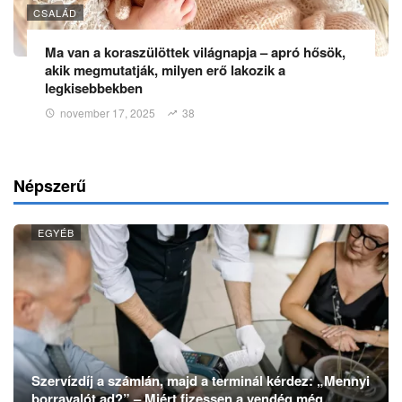
CSALÁD
Ma van a koraszülöttek világnapja – apró hősök,
akik megmutatják, milyen erő lakozik a
legkisebbekben
november 17, 2025
38
Népszerű
EGYÉB
Szervízdíj a számlán, majd a terminál kérdez: „Mennyi
borravalót ad?” – Miért fizessen a vendég még