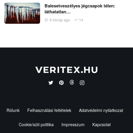
Balesetveszélyes jégcsapok télen:
láthatatlan…
6 hónap ago
14
Rólunk
Felhasználási feltételek
Adatvédelmi nyilatkozat
Cookie/süti politika
Impresszum
Kapcsolat