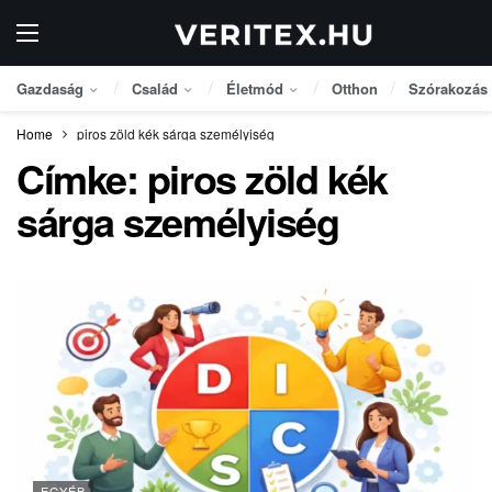
Gazdaság
Család
Életmód
Otthon
Szórakozás
Home
piros zöld kék sárga személyiség
Címke:
piros zöld kék
sárga személyiség
EGYÉB