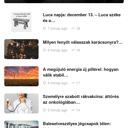
Luca napja: december 13. – Luca széke
és a…
7 hónap ago
18
Milyen fenyőt válasszak karácsonyra?…
6 hónap ago
18
A megújuló energia új pillérei: hogyan
válik stabil…
6 hónap ago
17
Személyre szabott rákvakcina: áttörés
az onkológiában…
5 hónap ago
14
Balesetveszélyes jégcsapok télen: