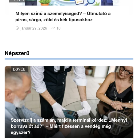
Milyen színű a személyiséged? – Útmutató a
piros, sárga, zöld és kék típusokhoz
január 29, 2026
10
Népszerű
EGYÉB
Szervízdíj a számlán, majd a terminál kérdez: „Mennyi
borravalót ad?” – Miért fizessen a vendég még
egyszer?