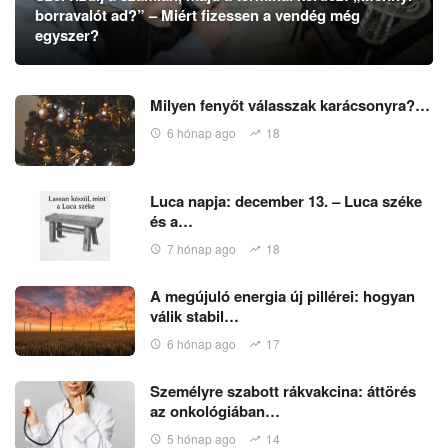
borravalót ad?” – Miért fizessen a vendég még
egyszer?
Milyen fenyőt válasszak karácsonyra?…
6 hónap ago
18
Luca napja: december 13. – Luca széke
és a…
7 hónap ago
18
A megújuló energia új pillérei: hogyan
válik stabil…
6 hónap ago
17
Személyre szabott rákvakcina: áttörés
az onkológiában…
5 hónap ago
14