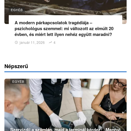
EGYÉB
A modern párkapcsolatok tragédiája –
pszichológus szemmel: mi változott az elmúlt 20
évben, és miért lett ilyen nehéz együtt maradni?
január 11, 2026
4
Népszerű
EGYÉB
Szervízdíj a számlán, majd a terminál kérdez: „Mennyi