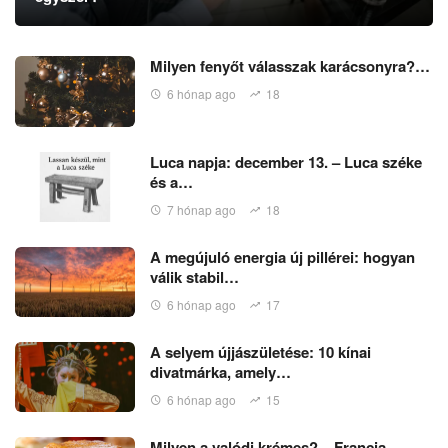
Milyen fenyőt válasszak karácsonyra?…
6 hónap ago
18
Luca napja: december 13. – Luca széke
és a…
7 hónap ago
18
A megújuló energia új pillérei: hogyan
válik stabil…
6 hónap ago
17
A selyem újjászületése: 10 kínai
divatmárka, amely…
6 hónap ago
15
Milyen a valódi krémes? – Francia