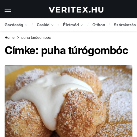
Gazdaság
Család
Életmód
Otthon
Szórakozás
Home
puha túrógombóc
Címke:
puha túrógombóc