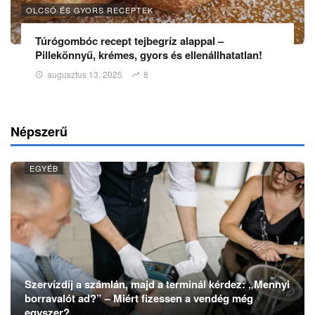
OLCSÓ ÉS GYORS RECEPTEK
Túrógombóc recept tejbegríz alappal –
Pillekönnyű, krémes, gyors és ellenállhatatlan!
augusztus 13, 2025
8
Népszerű
EGYÉB
Szervízdíj a számlán, majd a terminál kérdez: „Mennyi
borravalót ad?” – Miért fizessen a vendég még
egyszer?