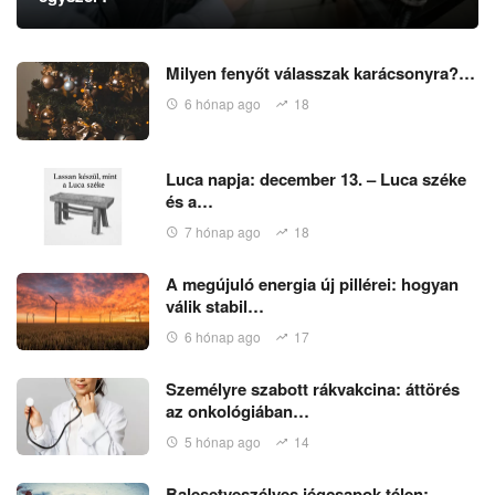
Milyen fenyőt válasszak karácsonyra?…
6 hónap ago
18
Luca napja: december 13. – Luca széke
és a…
7 hónap ago
18
A megújuló energia új pillérei: hogyan
válik stabil…
6 hónap ago
17
Személyre szabott rákvakcina: áttörés
az onkológiában…
5 hónap ago
14
Balesetveszélyes jégcsapok télen: