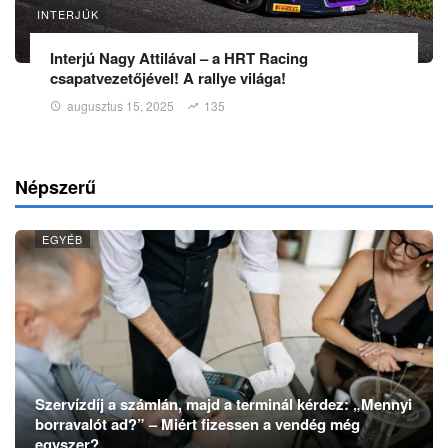
INTERJÚK
Interjú Nagy Attilával – a HRT Racing
csapatvezetőjével! A rallye világa!
augusztus 15, 2025
135
Népszerű
EGYÉB
Szervízdíj a számlán, majd a terminál kérdez: „Mennyi
borravalót ad?” – Miért fizessen a vendég még
egyszer?