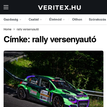
Gazdaság
Család
Életmód
Otthon
Szórakozás
Home
rally versenyautó
Címke:
rally versenyautó