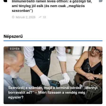
Immunerősítő ramen leves otthon: a gőzölgő tál,
ami tényleg jól esik (és nem csak „megfázós
szezonban”)
február 2, 2026
10
Népszerű
EGYÉB
Szervízdíj a számlán, majd a terminál kérdez: „Mennyi
borravalót ad?” – Miért fizessen a vendég még
egyszer?