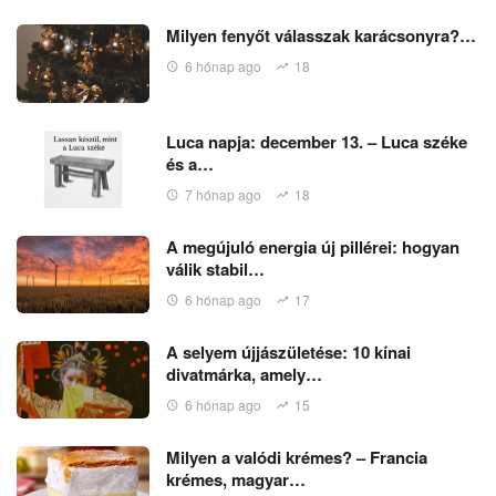
Milyen fenyőt válasszak karácsonyra?…
6 hónap ago
18
Luca napja: december 13. – Luca széke
és a…
7 hónap ago
18
A megújuló energia új pillérei: hogyan
válik stabil…
6 hónap ago
17
A selyem újjászületése: 10 kínai
divatmárka, amely…
6 hónap ago
15
Milyen a valódi krémes? – Francia
krémes, magyar…