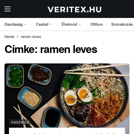
Gazdaság
Család
Életmód
Otthon
Szórakozás
Home
ramen leves
Címke:
ramen leves
HASZNOS