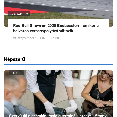
SZABADIDŐ
Red Bull Showrun 2025 Budapesten – amikor a
belváros versenypályává változik
szeptember 13, 2025
38
Népszerű
EGYÉB
Szervízdíj a számlán, majd a terminál kérdez: „Mennyi