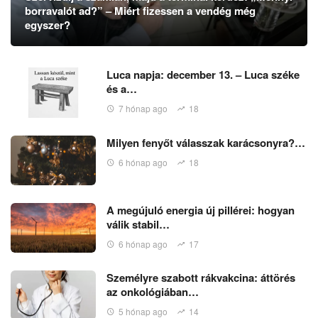
borravalót ad?” – Miért fizessen a vendég még
egyszer?
Luca napja: december 13. – Luca széke
és a…
7 hónap ago
18
Milyen fenyőt válasszak karácsonyra?…
6 hónap ago
18
A megújuló energia új pillérei: hogyan
válik stabil…
6 hónap ago
17
Személyre szabott rákvakcina: áttörés
az onkológiában…
5 hónap ago
14