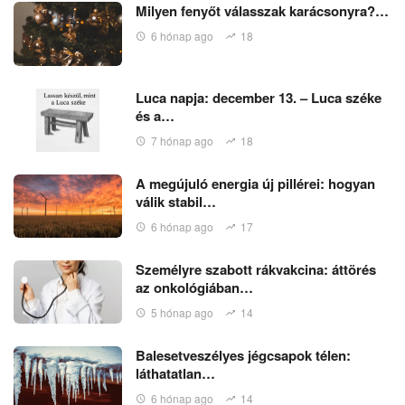
Milyen fenyőt válasszak karácsonyra?…
6 hónap ago
18
Luca napja: december 13. – Luca széke
és a…
7 hónap ago
18
A megújuló energia új pillérei: hogyan
válik stabil…
6 hónap ago
17
Személyre szabott rákvakcina: áttörés
az onkológiában…
5 hónap ago
14
Balesetveszélyes jégcsapok télen:
láthatatlan…
6 hónap ago
14