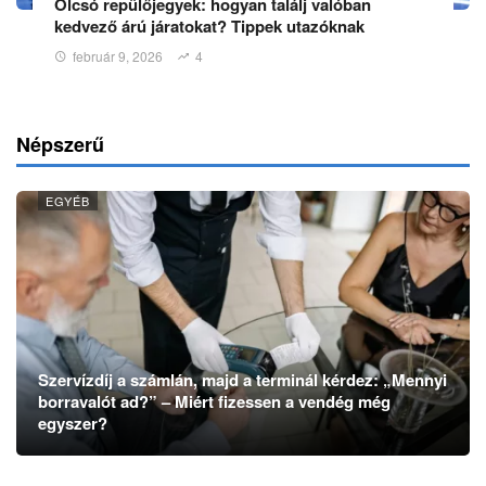
Olcsó repülőjegyek: hogyan találj valóban
kedvező árú járatokat? Tippek utazóknak
február 9, 2026
4
Népszerű
EGYÉB
Szervízdíj a számlán, majd a terminál kérdez: „Mennyi
borravalót ad?” – Miért fizessen a vendég még
egyszer?