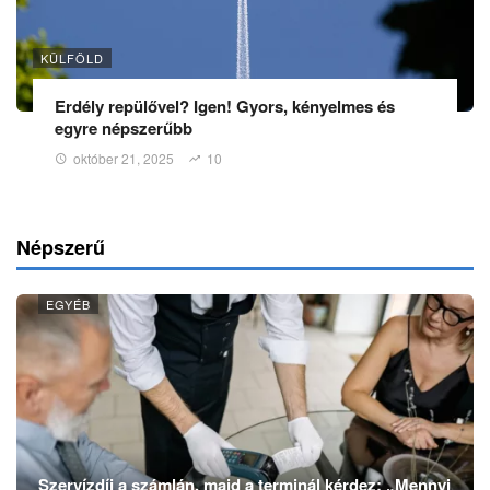
KÜLFÖLD
Erdély repülővel? Igen! Gyors, kényelmes és
egyre népszerűbb
október 21, 2025
10
Népszerű
EGYÉB
Szervízdíj a számlán, majd a terminál kérdez: „Mennyi