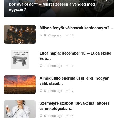
borravalót ad?” – Miért fizessen a vendég még
egyszer?
Milyen fenyőt válasszak karácsonyra?…
6 hónap ago
18
Luca napja: december 13. – Luca széke
és a…
7 hónap ago
18
A megújuló energia új pillérei: hogyan
válik stabil…
6 hónap ago
17
Személyre szabott rákvakcina: áttörés
az onkológiában…
5 hónap ago
14