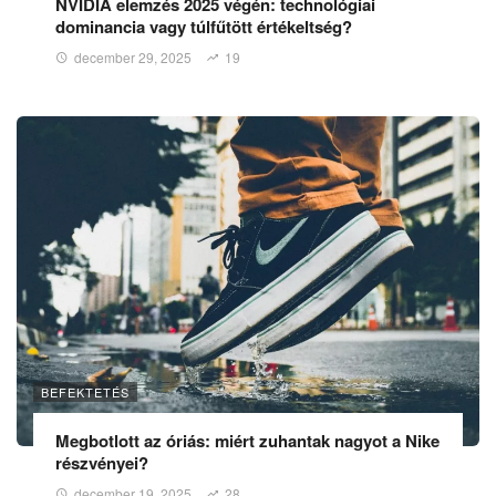
NVIDIA elemzés 2025 végén: technológiai
dominancia vagy túlfűtött értékeltség?
december 29, 2025
19
BEFEKTETÉS
Megbotlott az óriás: miért zuhantak nagyot a Nike
részvényei?
december 19, 2025
28