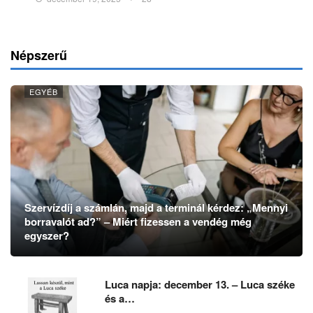
Népszerű
EGYÉB
Szervízdíj a számlán, majd a terminál kérdez: „Mennyi
borravalót ad?” – Miért fizessen a vendég még
egyszer?
Luca napja: december 13. – Luca széke
és a…