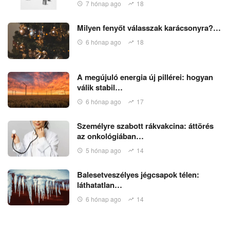
7 hónap ago
18
Milyen fenyőt válasszak karácsonyra?…
6 hónap ago
18
A megújuló energia új pillérei: hogyan
válik stabil…
6 hónap ago
17
Személyre szabott rákvakcina: áttörés
az onkológiában…
5 hónap ago
14
Balesetveszélyes jégcsapok télen:
láthatatlan…
6 hónap ago
14