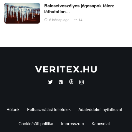
Balesetveszélyes jégcsapok télen:
láthatatlan…
6 hónap ago
14
Rólunk
Felhasználási feltételek
Adatvédelmi nyilatkozat
Cookie/süti politika
Impresszum
Kapcsolat