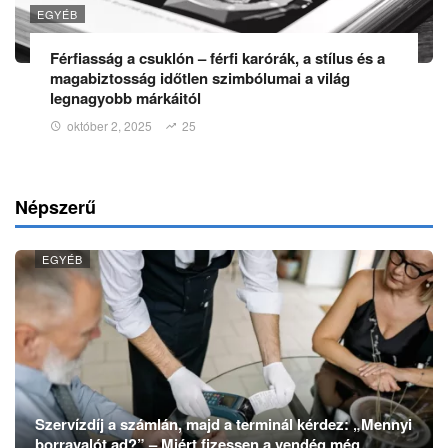
EGYÉB
Férfiasság a csuklón – férfi karórák, a stílus és a
magabiztosság időtlen szimbólumai a világ
legnagyobb márkáitól
október 2, 2025
25
Népszerű
EGYÉB
Szervízdíj a számlán, majd a terminál kérdez: „Mennyi
borravalót ad?” – Miért fizessen a vendég még