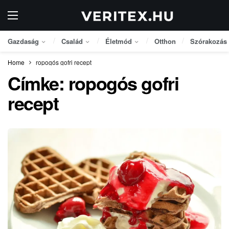
Gazdaság
Család
Életmód
Otthon
Szórakozás
Home
ropogós gofri recept
Címke:
ropogós gofri
recept