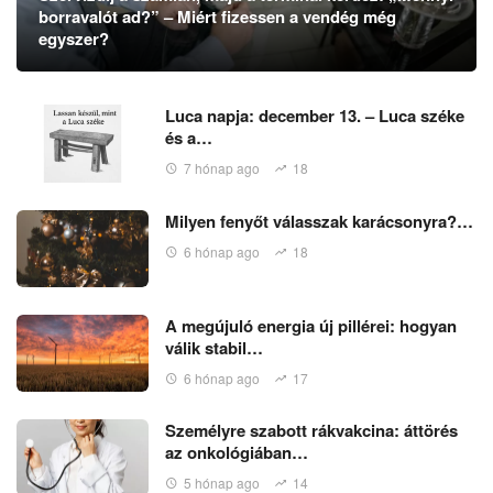
borravalót ad?” – Miért fizessen a vendég még
egyszer?
Luca napja: december 13. – Luca széke
és a…
7 hónap ago
18
Milyen fenyőt válasszak karácsonyra?…
6 hónap ago
18
A megújuló energia új pillérei: hogyan
válik stabil…
6 hónap ago
17
Személyre szabott rákvakcina: áttörés
az onkológiában…
5 hónap ago
14