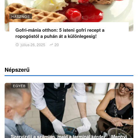
HASZNOS
Gofri-mánia otthon: 5 isteni gofri recept a
ropogóstól a puhán át a különlegesig!
július 26, 2025
20
Népszerű
EGYÉB
Szervízdíj a számlán, majd a terminál kérdez: „Mennyi