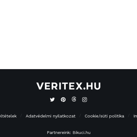
eltételek
Adatvédelmi nyilatkozat
Cookie/süti politika
I
Partnereink:
Bikuci.hu