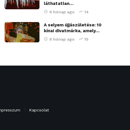
láthatatlan…
6 hónap ago
14
A selyem újjászületése: 10
kínai divatmárka, amely…
6 hónap ago
15
mpresszum
Kapcsolat