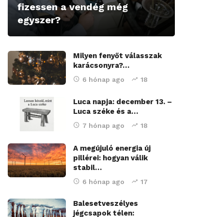
fizessen a vendég még
egyszer?
Milyen fenyőt válasszak
karácsonyra?…
6 hónap ago
18
Luca napja: december 13. –
Luca széke és a…
7 hónap ago
18
A megújuló energia új
pillérei: hogyan válik
stabil…
6 hónap ago
17
Balesetveszélyes
jégcsapok télen: