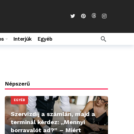
os
Interjúk
Egyéb
Népszerű
EGYÉB
Szervízdíj a számlán, majd a
terminál kérdez: „Mennyi
borravalót ad?” – Miért