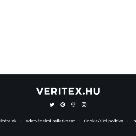
eltételek
Adatvédelmi nyilatkozat
Cookie/süti politika
I