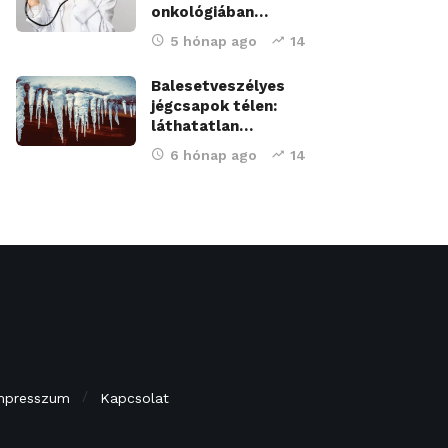
onkológiában…
5 hónap ago
14
Balesetveszélyes
jégcsapok télen:
láthatatlan…
6 hónap ago
14
mpresszum
Kapcsolat