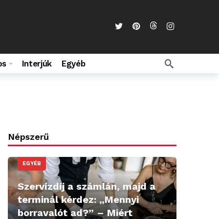
os
Interjúk
Egyéb
Népszerű
EGYÉB
Szervízdíj a számlán, majd a
terminál kérdez: „Mennyi
borravalót ad?” – Miért