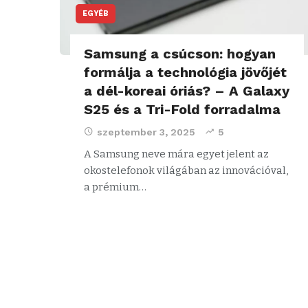
EGYÉB
Samsung a csúcson: hogyan
formálja a technológia jövőjét
a dél-koreai óriás? – A Galaxy
S25 és a Tri-Fold forradalma
szeptember 3, 2025
5
A Samsung neve mára egyet jelent az
okostelefonok világában az innovációval,
a prémium…