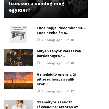
fizessen a vendég még
egyszer?
Luca napja: december 13. –
Luca széke és a…
7 hónap ago
18
Milyen fenyőt válasszak
karácsonyra?…
6 hónap ago
18
A megújuló energia új
pillérei: hogyan válik
stabil…
6 hónap ago
17
Személyre szabott
rákvakcina: áttörés az