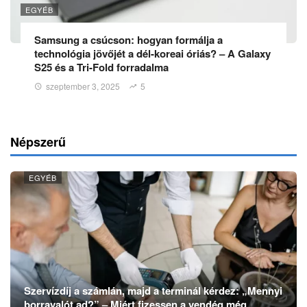
EGYÉB
Samsung a csúcson: hogyan formálja a
technológia jövőjét a dél-koreai óriás? – A Galaxy
S25 és a Tri-Fold forradalma
szeptember 3, 2025
5
Népszerű
EGYÉB
Szervízdíj a számlán, majd a terminál kérdez: „Mennyi
borravalót ad?” – Miért fizessen a vendég még