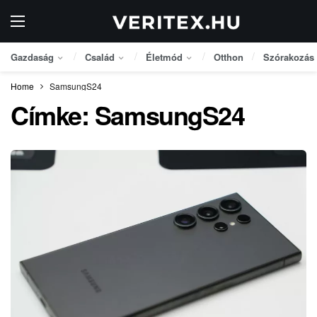
Gazdaság
Család
Életmód
Otthon
Szórakozás
Home
SamsungS24
Címke:
SamsungS24