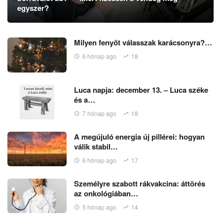
egyszer?
Milyen fenyőt válasszak karácsonyra?…
6 hónap ago
18
Luca napja: december 13. – Luca széke
és a…
7 hónap ago
18
A megújuló energia új pillérei: hogyan
válik stabil…
6 hónap ago
17
Személyre szabott rákvakcina: áttörés
az onkológiában…
5 hónap ago
14