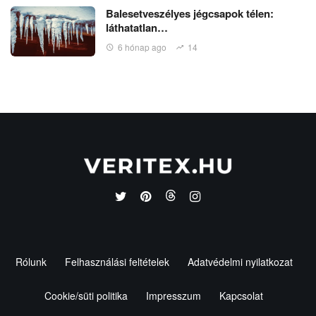
Balesetveszélyes jégcsapok télen:
láthatatlan…
6 hónap ago
14
Rólunk
Felhasználási feltételek
Adatvédelmi nyilatkozat
Cookie/süti politika
Impresszum
Kapcsolat