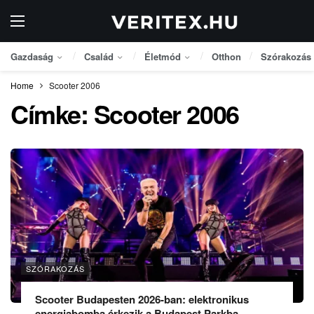
Gazdaság
Család
Életmód
Otthon
Szórakozás
Home
Scooter 2006
Címke:
Scooter 2006
SZÓRAKOZÁS
Scooter Budapesten 2026-ban: elektronikus
energiabomba érkezik a Budapest Parkba