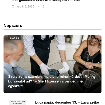
január 6, 2026
16
Népszerű
EGYÉB
Szervízdíj a számlán, majd a terminál kérdez: „Mennyi
borravalót ad?” – Miért fizessen a vendég még
egyszer?
Luca napja: december 13. – Luca széke