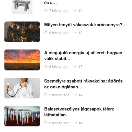
és a…
7 hónap ago
18
Milyen fenyőt válasszak karácsonyra?…
6 hónap ago
18
A megújuló energia új pillérei: hogyan
válik stabil…
6 hónap ago
17
Személyre szabott rákvakcina: áttörés
az onkológiában…
5 hónap ago
14
Balesetveszélyes jégcsapok télen:
láthatatlan…
6 hónap ago
14