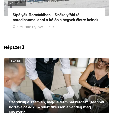
KÜLFÖLD
Sípályák Romániában – Székelyföld téli
paradicsoma, ahol a hó és a hegyek életre kelnek
november 17, 2025
75
Népszerű
EGYÉB
Szervízdíj a számlán, majd a terminál kérdez: „Mennyi
borravalót ad?” – Miért fizessen a vendég még
egyszer?