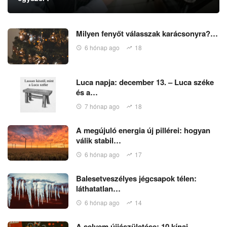
Milyen fenyőt válasszak karácsonyra?…
6 hónap ago
18
Luca napja: december 13. – Luca széke
és a…
7 hónap ago
18
A megújuló energia új pillérei: hogyan
válik stabil…
6 hónap ago
17
Balesetveszélyes jégcsapok télen:
láthatatlan…
6 hónap ago
14
A selyem újjászületése: 10 kínai