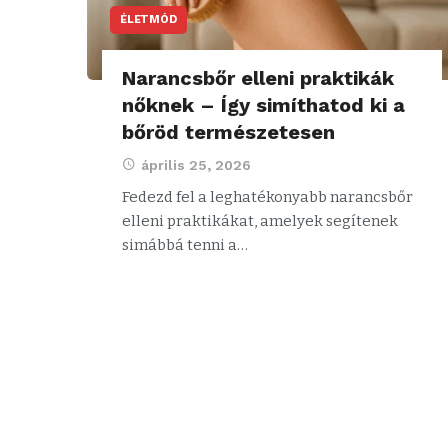
ÉLETMÓD
Narancsbőr elleni praktikák
nőknek – Így simíthatod ki a
bőröd természetesen
április 25, 2026
Fedezd fel a leghatékonyabb narancsbőr
elleni praktikákat, amelyek segítenek
simábbá tenni a…