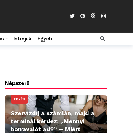
os
Interjúk
Egyéb
Népszerű
EGYÉB
Szervízdíj a számlán, majd a
terminál kérdez: „Mennyi
borravalót ad?” – Miért