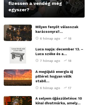
fizessen a vendég még
egyszer?
Milyen fenyőt válasszak
karácsonyra?…
6 hónap ago
18
Luca napja: december 13. –
Luca széke és a…
7 hónap ago
18
A megújuló energia új
pillérei: hogyan válik
stabil…
6 hónap ago
17
A selyem újjászületése: 10
kínai divatmárka, amely…