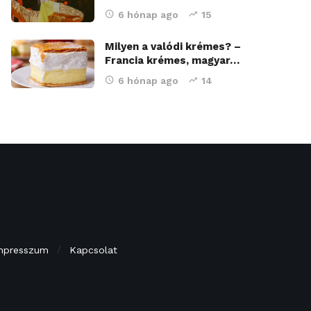
6 hónap ago
15
Milyen a valódi krémes? –
Francia krémes, magyar…
6 hónap ago
14
mpresszum
Kapcsolat