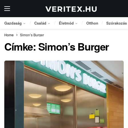
Gazdaság
Család
Életmód
Otthon
Szórakozás
Home
Simon’s Burger
Címke:
Simon’s Burger