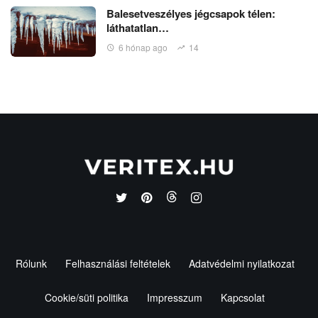
Balesetveszélyes jégcsapok télen:
láthatatlan…
6 hónap ago
14
Rólunk
Felhasználási feltételek
Adatvédelmi nyilatkozat
Cookie/süti politika
Impresszum
Kapcsolat