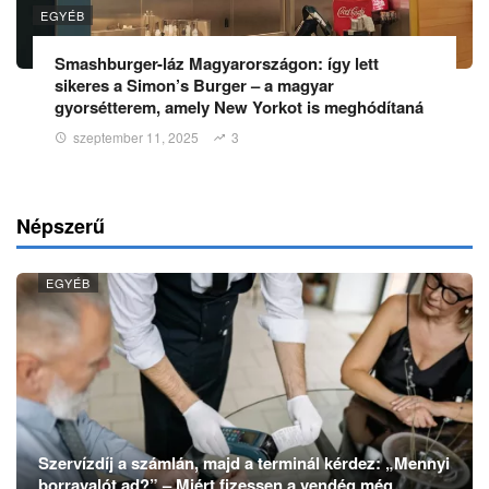
EGYÉB
Smashburger-láz Magyarországon: így lett
sikeres a Simon’s Burger – a magyar
gyorsétterem, amely New Yorkot is meghódítaná
szeptember 11, 2025
3
Népszerű
EGYÉB
Szervízdíj a számlán, majd a terminál kérdez: „Mennyi
borravalót ad?” – Miért fizessen a vendég még