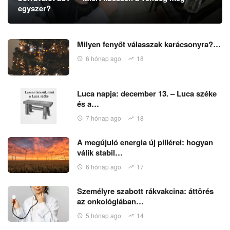
egyszer?
Milyen fenyőt válasszak karácsonyra?…
6 hónap ago
18
Luca napja: december 13. – Luca széke
és a…
7 hónap ago
18
A megújuló energia új pillérei: hogyan
válik stabil…
6 hónap ago
17
Személyre szabott rákvakcina: áttörés
az onkológiában…
5 hónap ago
14