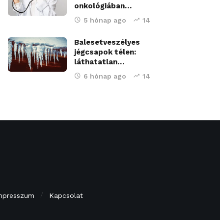
onkológiában…
5 hónap ago
14
Balesetveszélyes
jégcsapok télen:
láthatatlan…
6 hónap ago
14
mpresszum
Kapcsolat