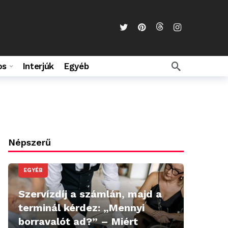
os
Interjúk
Egyéb
Népszerű
EGYÉB
Szervízdíj a számlán, majd a
terminál kérdez: „Mennyi
borravalót ad?” – Miért