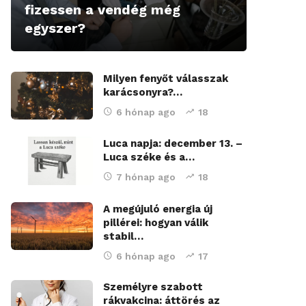
fizessen a vendég még
egyszer?
Milyen fenyőt válasszak
karácsonyra?…
6 hónap ago
18
Luca napja: december 13. –
Luca széke és a…
7 hónap ago
18
A megújuló energia új
pillérei: hogyan válik
stabil…
6 hónap ago
17
Személyre szabott
rákvakcina: áttörés az