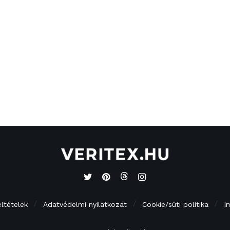
eltételek
Adatvédelmi nyilatkozat
Cookie/süti politika
I