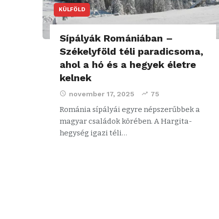
KÜLFÖLD
Sípályák Romániában –
Székelyföld téli paradicsoma,
ahol a hó és a hegyek életre
kelnek
november 17, 2025
75
Románia sípályái egyre népszerűbbek a
magyar családok körében. A Hargita-
hegység igazi téli…