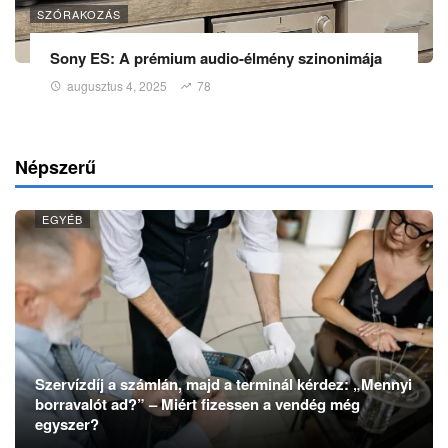
SZÓRAKOZÁS
Sony ES: A prémium audio-élmény szinonimája
augusztus 4, 2025
78
Népszerű
EGYÉB
Szervízdíj a számlán, majd a terminál kérdez: „Mennyi
borravalót ad?” – Miért fizessen a vendég még
egyszer?