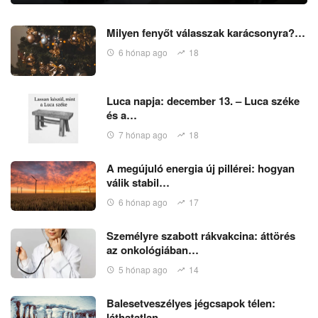
Milyen fenyőt válasszak karácsonyra?…
6 hónap ago
18
Luca napja: december 13. – Luca széke
és a…
7 hónap ago
18
A megújuló energia új pillérei: hogyan
válik stabil…
6 hónap ago
17
Személyre szabott rákvakcina: áttörés
az onkológiában…
5 hónap ago
14
Balesetveszélyes jégcsapok télen:
láthatatlan…