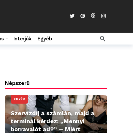
os
Interjúk
Egyéb
Népszerű
EGYÉB
Szervízdíj a számlán, majd a
terminál kérdez: „Mennyi
borravalót ad?” – Miért