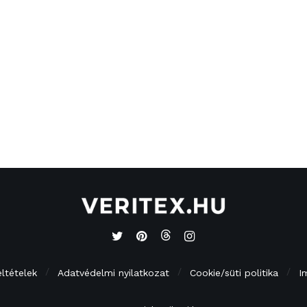
eltételek
Adatvédelmi nyilatkozat
Cookie/süti politika
I