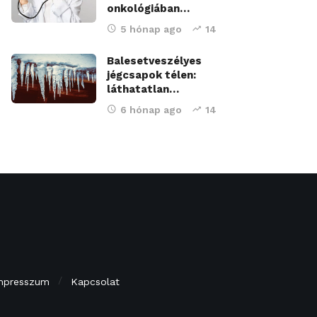
onkológiában…
5 hónap ago
14
Balesetveszélyes
jégcsapok télen:
láthatatlan…
6 hónap ago
14
mpresszum
Kapcsolat