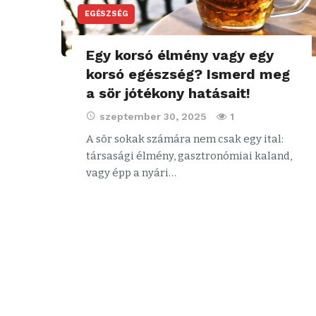
EGÉSZSÉG
Egy korsó élmény vagy egy
korsó egészség? Ismerd meg
a sör jótékony hatásait!
szeptember 30, 2025
1
A sör sokak számára nem csak egy ital:
társasági élmény, gasztronómiai kaland,
vagy épp a nyári…