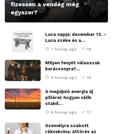
fizessen a vendég még
egyszer?
Luca napja: december 13. –
Luca széke és a…
7 hónap ago
18
Milyen fenyőt válasszak
karácsonyra?…
6 hónap ago
18
A megújuló energia új
pillérei: hogyan válik
stabil…
6 hónap ago
17
Személyre szabott
rákvakcina: áttörés az