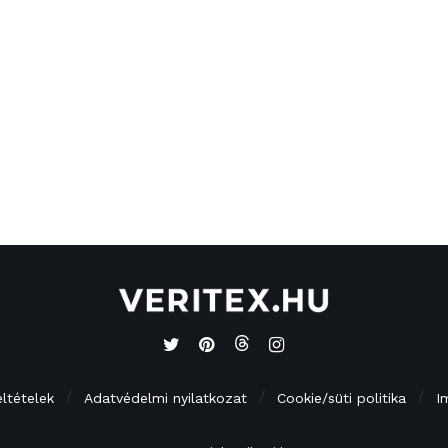
eltételek
Adatvédelmi nyilatkozat
Cookie/süti politika
I