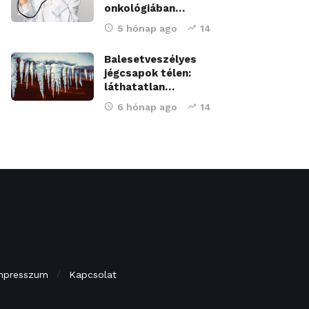
onkológiában…
5 hónap ago
14
Balesetveszélyes
jégcsapok télen:
láthatatlan…
6 hónap ago
14
mpresszum
Kapcsolat