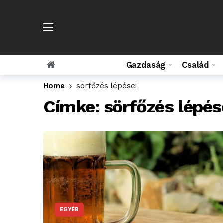
Gazdaság
Család
Home
sörfőzés lépései
Címke:
sörfőzés lépés
EGYÉB