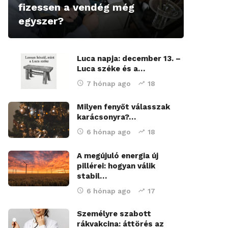
fizessen a vendég még
egyszer?
Luca napja: december 13. –
Luca széke és a…
7 hónap ago
18
Milyen fenyőt válasszak
karácsonyra?…
6 hónap ago
18
A megújuló energia új
pillérei: hogyan válik
stabil…
6 hónap ago
17
Személyre szabott
rákvakcina: áttörés az