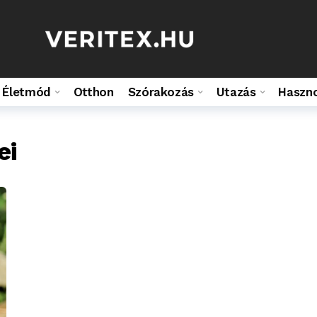
Életmód
Otthon
Szórakozás
Utazás
Haszn
ei