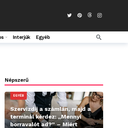
os
Interjúk
Egyéb
Népszerű
EGYÉB
Szervízdíj a számlán, majd a
terminál kérdez: „Mennyi
borravalót ad?” – Miért