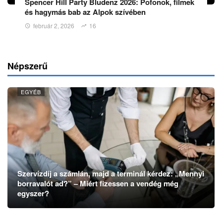
Spencer Hill Party Bludenz 2026: Pofonok, filmek
és hagymás bab az Alpok szívében
február 2, 2026
16
Népszerű
EGYÉB
Szervízdíj a számlán, majd a terminál kérdez: „Mennyi
borravalót ad?” – Miért fizessen a vendég még
egyszer?