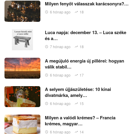
Milyen fenyőt válasszak karácsonyra?…
6 hónap ago
18
Luca napja: december 13. – Luca széke
és a…
7 hónap ago
18
A megújuló energia új pillérei: hogyan
válik stabil…
6 hónap ago
17
A selyem újjászületése: 10 kínai
divatmárka, amely…
6 hónap ago
15
Milyen a valódi krémes? – Francia
krémes, magyar…
6 hónap ago
14