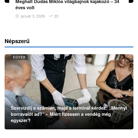
Meghalt Dudás Miklós világbajnok kajakozó – 34
éves volt
január 5, 2026
20
Népszerű
EGYÉB
Szervízdíj a számlán, majd a terminál kérdez: „Mennyi
borravalót ad?” – Miért fizessen a vendég még
egyszer?