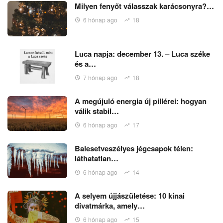
Milyen fenyőt válasszak karácsonyra?…
6 hónap ago
18
Luca napja: december 13. – Luca széke
és a…
7 hónap ago
18
A megújuló energia új pillérei: hogyan
válik stabil…
6 hónap ago
17
Balesetveszélyes jégcsapok télen:
láthatatlan…
6 hónap ago
14
A selyem újjászületése: 10 kínai
divatmárka, amely…
6 hónap ago
15