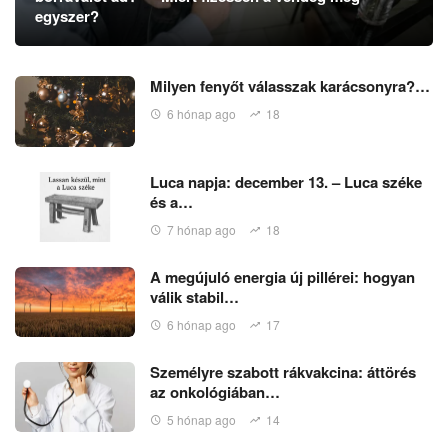
egyszer?
Milyen fenyőt válasszak karácsonyra?…
6 hónap ago
18
Luca napja: december 13. – Luca széke
és a…
7 hónap ago
18
A megújuló energia új pillérei: hogyan
válik stabil…
6 hónap ago
17
Személyre szabott rákvakcina: áttörés
az onkológiában…
5 hónap ago
14