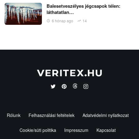
Balesetveszélyes jégcsapok télen:
láthatatlan…
6 hónap ago
14
Rólunk
Felhasználási feltételek
Adatvédelmi nyilatkozat
Cookie/süti politika
Impresszum
Kapcsolat