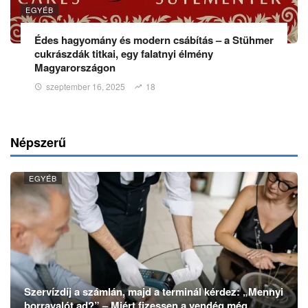
EGYÉB
Édes hagyomány és modern csábítás – a Stühmer
cukrászdák titkai, egy falatnyi élmény
Magyarországon
szeptember 16, 2025
18
Népszerű
EGYÉB
Szervízdíj a számlán, majd a terminál kérdez: „Mennyi
borravalót ad?” – Miért fizessen a vendég még