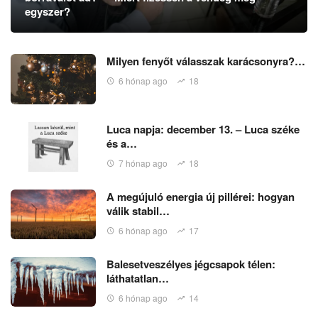
egyszer?
Milyen fenyőt válasszak karácsonyra?…
6 hónap ago
18
Luca napja: december 13. – Luca széke
és a…
7 hónap ago
18
A megújuló energia új pillérei: hogyan
válik stabil…
6 hónap ago
17
Balesetveszélyes jégcsapok télen:
láthatatlan…
6 hónap ago
14