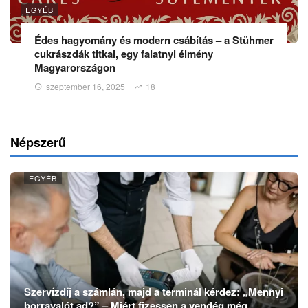
EGYÉB
Édes hagyomány és modern csábítás – a Stühmer
cukrászdák titkai, egy falatnyi élmény
Magyarországon
szeptember 16, 2025
18
Népszerű
EGYÉB
Szervízdíj a számlán, majd a terminál kérdez: „Mennyi
borravalót ad?” – Miért fizessen a vendég még