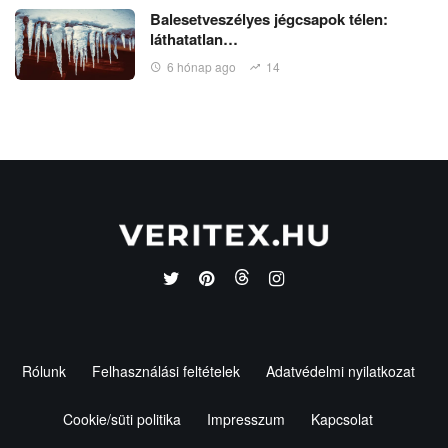
Balesetveszélyes jégcsapok télen:
láthatatlan…
6 hónap ago
14
Rólunk
Felhasználási feltételek
Adatvédelmi nyilatkozat
Cookie/süti politika
Impresszum
Kapcsolat