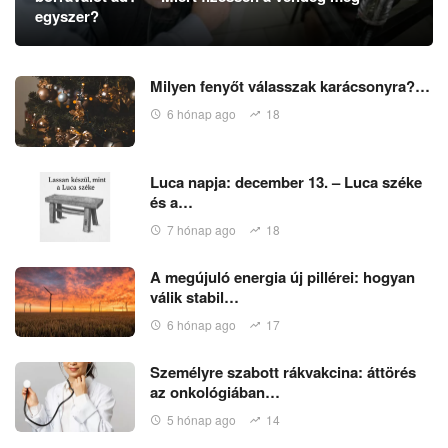
egyszer?
Milyen fenyőt válasszak karácsonyra?…
6 hónap ago
18
Luca napja: december 13. – Luca széke
és a…
7 hónap ago
18
A megújuló energia új pillérei: hogyan
válik stabil…
6 hónap ago
17
Személyre szabott rákvakcina: áttörés
az onkológiában…
5 hónap ago
14