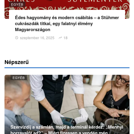
EGYÉB
Édes hagyomány és modern csábítás – a Stühmer
cukrászdák titkai, egy falatnyi élmény
Magyarországon
szeptember 16, 2025
18
Népszerű
EGYÉB
Szervízdíj a számlán, majd a terminál kérdez: „Mennyi
borravalót ad?” – Miért fizessen a vendég még