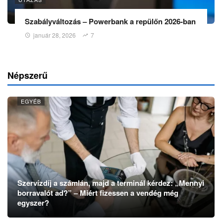
Szabályváltozás – Powerbank a repülőn 2026-ban
január 28, 2026
7
Népszerű
EGYÉB
Szervízdíj a számlán, majd a terminál kérdez: „Mennyi
borravalót ad?” – Miért fizessen a vendég még
egyszer?