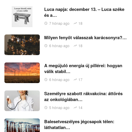
Luca napja: december 13. – Luca széke
és a…
7 hónap ago
18
Milyen fenyőt válasszak karácsonyra?…
6 hónap ago
18
A megújuló energia új pillérei: hogyan
válik stabil…
6 hónap ago
17
Személyre szabott rákvakcina: áttörés
az onkológiában…
5 hónap ago
14
Balesetveszélyes jégcsapok télen:
láthatatlan…