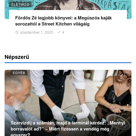
ÉLETMÓD
Fördős Zé legjobb könyvei: a Megúszós kaják
sorozattól a Street Kitchen világáig
szeptember 1, 2025
4
Népszerű
EGYÉB
Szervízdíj a számlán, majd a terminál kérdez: „Mennyi
borravalót ad?” – Miért fizessen a vendég még
egyszer?