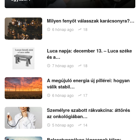
Milyen fenyőt válasszak karácsonyra?…
6 hónap ago
18
Luca napja: december 13. – Luca széke
és a…
7 hónap ago
18
A megújuló energia új pillérei: hogyan
válik stabil…
6 hónap ago
17
Személyre szabott rákvakcina: áttörés
az onkológiában…
5 hónap ago
14
Balesetveszélyes jégcsapok télen: