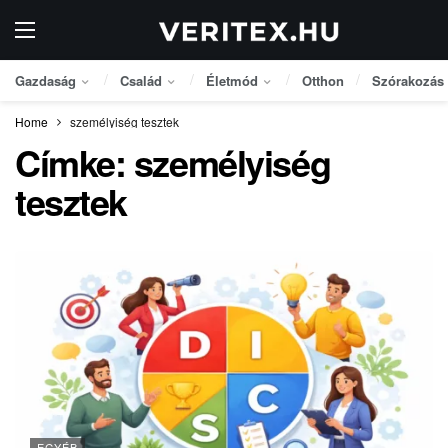
Gazdaság
Család
Életmód
Otthon
Szórakozás
Home
személyiség tesztek
Címke:
személyiség
tesztek
EGYÉB