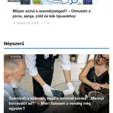
Milyen színű a személyiséged? – Útmutató a
piros, sárga, zöld és kék típusokhoz
január 29, 2026
10
Népszerű
EGYÉB
Szervízdíj a számlán, majd a terminál kérdez: „Mennyi
borravalót ad?” – Miért fizessen a vendég még
egyszer?