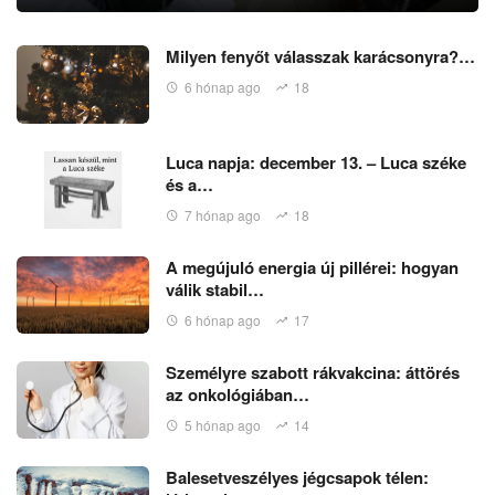
Milyen fenyőt válasszak karácsonyra?…
6 hónap ago
18
Luca napja: december 13. – Luca széke
és a…
7 hónap ago
18
A megújuló energia új pillérei: hogyan
válik stabil…
6 hónap ago
17
Személyre szabott rákvakcina: áttörés
az onkológiában…
5 hónap ago
14
Balesetveszélyes jégcsapok télen: