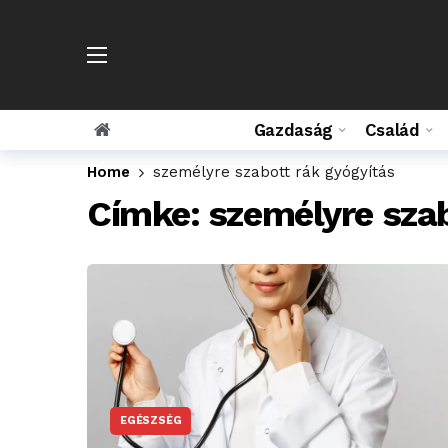
Gazdaság
Család
Home
személyre szabott rák gyógyítás
Címke:
személyre szab
EGÉSZSÉG