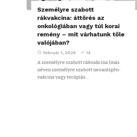
Személyre szabott
rákvakcina: áttörés az
onkológiában vagy túl korai
remény – mit várhatunk tőle
valójában?
február 1, 2026
14
A személyre szabott rákvakcina (más
néven személyre szabott neoantigén-
vakcina vagy terápiás…