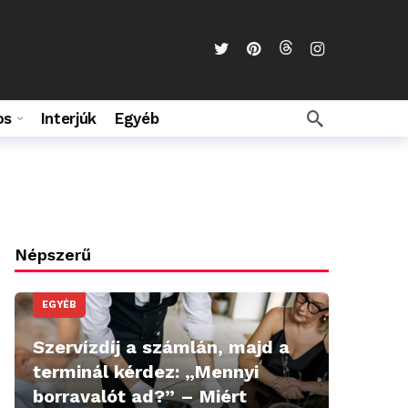
os
Interjúk
Egyéb
Népszerű
EGYÉB
Szervízdíj a számlán, majd a
terminál kérdez: „Mennyi
borravalót ad?” – Miért