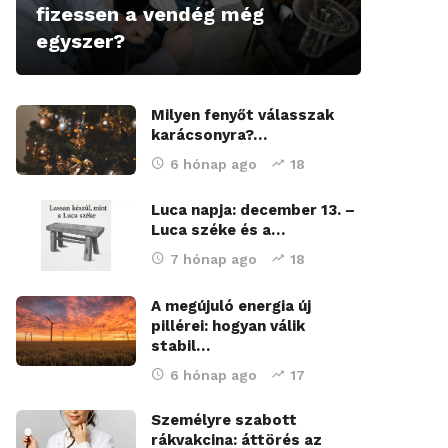
fizessen a vendég még
egyszer?
Milyen fenyőt válasszak
karácsonyra?…
6 hónap ago
18
Luca napja: december 13. –
Luca széke és a…
7 hónap ago
18
A megújuló energia új
pillérei: hogyan válik
stabil…
6 hónap ago
17
Személyre szabott
rákvakcina: áttörés az