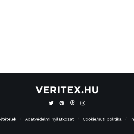
eltételek
Adatvédelmi nyilatkozat
Cookie/süti politika
I