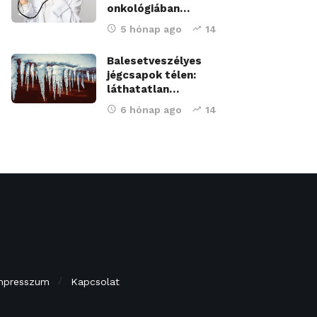
onkológiában…
5 hónap ago
14
Balesetveszélyes
jégcsapok télen:
láthatatlan…
6 hónap ago
14
mpresszum
Kapcsolat