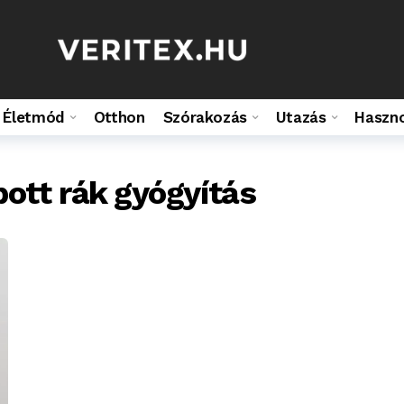
Életmód
Otthon
Szórakozás
Utazás
Haszn
ott rák gyógyítás