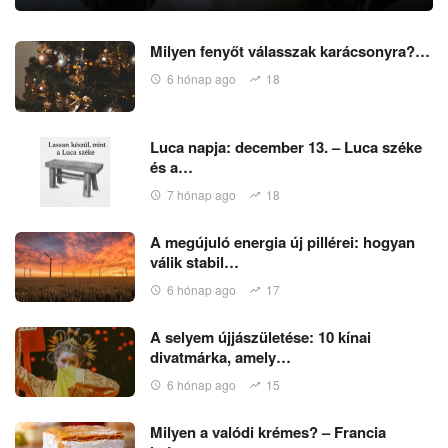
Milyen fenyőt válasszak karácsonyra?…
6 hónap ago
18
Luca napja: december 13. – Luca széke
és a…
7 hónap ago
18
A megújuló energia új pillérei: hogyan
válik stabil…
6 hónap ago
17
A selyem újjászületése: 10 kínai
divatmárka, amely…
6 hónap ago
15
Milyen a valódi krémes? – Francia