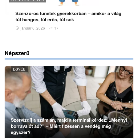
Szenzoros tünetek gyerekkorban – amikor a világ
túl hangos, túl erős, túl sok
január 6, 2026
17
Népszerű
EGYÉB
Szervízdíj a számlán, majd a terminál kérdez: „Mennyi
borravalót ad?” – Miért fizessen a vendég még
egyszer?