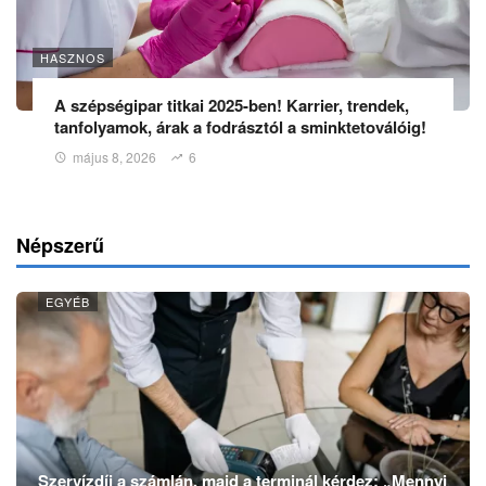
HASZNOS
A szépségipar titkai 2025-ben! Karrier, trendek,
tanfolyamok, árak a fodrásztól a sminktetoválóig!
május 8, 2026
6
Népszerű
EGYÉB
Szervízdíj a számlán, majd a terminál kérdez: „Mennyi