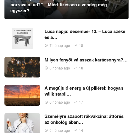
borravalót ad?” – Miért fizessen a vendég még
egyszer?
Luca napja: december 13. – Luca széke
és a…
7 hónap ago
18
Milyen fenyőt válasszak karácsonyra?…
6 hónap ago
18
A megújuló energia új pillérei: hogyan
válik stabil…
6 hónap ago
17
Személyre szabott rákvakcina: áttörés
az onkológiában…
5 hónap ago
14