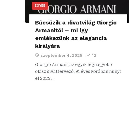
EGYÉB
Búcsúzik a divatvilág Giorgio
Armanitól – mi így
emlékezünk az elegancia
királyára
szeptember 4, 2025
12
Giorgio Armani, az egyik legnagyobb
olasz divattervező, 91 éves korában hunyt
el 2025.…