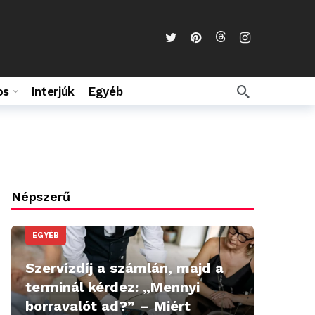
os
Interjúk
Egyéb
Népszerű
EGYÉB
Szervízdíj a számlán, majd a
terminál kérdez: „Mennyi
borravalót ad?” – Miért