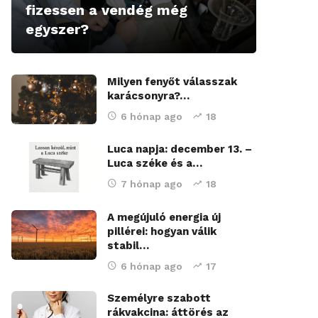
fizessen a vendég még
egyszer?
Milyen fenyőt válasszak
karácsonyra?…
6 hónap ago
18
Luca napja: december 13. –
Luca széke és a…
7 hónap ago
18
A megújuló energia új
pillérei: hogyan válik
stabil…
6 hónap ago
17
Személyre szabott
rákvakcina: áttörés az