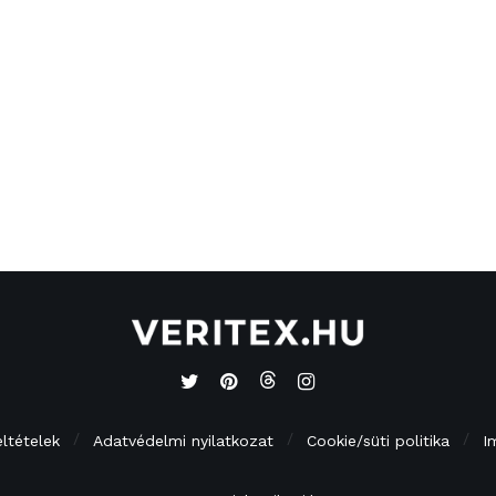
eltételek
Adatvédelmi nyilatkozat
Cookie/süti politika
I