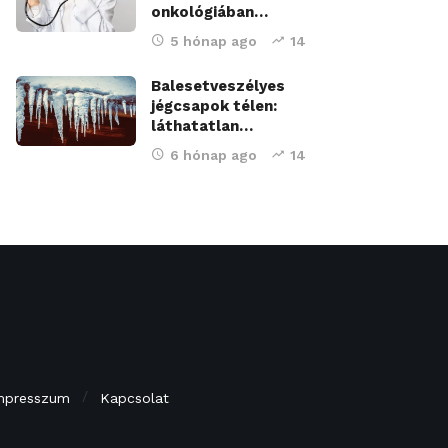
onkológiában…
5 hónap ago
14
Balesetveszélyes
jégcsapok télen:
láthatatlan…
6 hónap ago
14
mpresszum
Kapcsolat