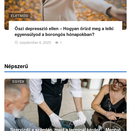
ÉLETMÓD
Őszi depresszió ellen – Hogyan őrizd meg a lelki
egyensúlyod a borongós hónapokban?
szeptember 6, 2025
1
Népszerű
EGYÉB
Szervízdíj a számlán, majd a terminál kérdez: „Mennyi