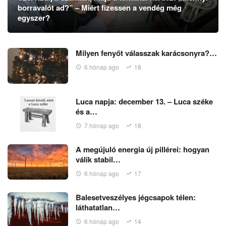
borravalót ad?” – Miért fizessen a vendég még
egyszer?
Milyen fenyőt válasszak karácsonyra?…
6 hónap ago
18
Luca napja: december 13. – Luca széke
és a…
7 hónap ago
18
A megújuló energia új pillérei: hogyan
válik stabil…
6 hónap ago
17
Balesetveszélyes jégcsapok télen:
láthatatlan…
6 hónap ago
14