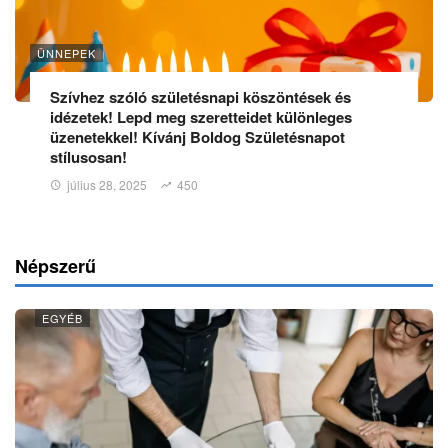
ÜNNEPEK
Szívhez szóló születésnapi köszöntések és
idézetek! Lepd meg szeretteidet különleges
üzenetekkel! Kívánj Boldog Születésnapot
stílusosan!
július 28, 2025
450
Népszerű
EGYÉB