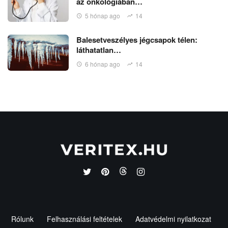
az onkológiában…
5 hónap ago
14
Balesetveszélyes jégcsapok télen:
láthatatlan…
6 hónap ago
14
Rólunk
Felhasználási feltételek
Adatvédelmi nyilatkozat