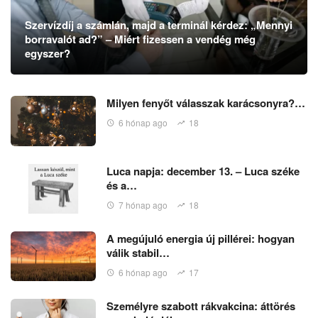
Szervízdíj a számlán, majd a terminál kérdez: „Mennyi
borravalót ad?” – Miért fizessen a vendég még
egyszer?
Milyen fenyőt válasszak karácsonyra?…
6 hónap ago
18
Luca napja: december 13. – Luca széke
és a…
7 hónap ago
18
A megújuló energia új pillérei: hogyan
válik stabil…
6 hónap ago
17
Személyre szabott rákvakcina: áttörés