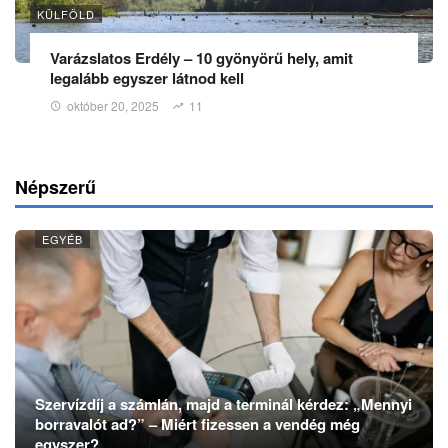
KÜLFÖLD
Varázslatos Erdély – 10 gyönyörű hely, amit
legalább egyszer látnod kell
október 20, 2025
11
Népszerű
EGYÉB
Szervízdíj a számlán, majd a terminál kérdez: „Mennyi
borravalót ad?” – Miért fizessen a vendég még
egyszer?