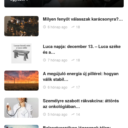
Milyen fenyőt válasszak karácsonyra?…
6 hónap ago
18
Luca napja: december 13. – Luca széke
és a…
7 hónap ago
18
A megújuló energia új pillérei: hogyan
válik stabil…
6 hónap ago
17
Személyre szabott rákvakcina: áttörés
az onkológiában…
5 hónap ago
14
Balesetveszélyes jégcsapok télen: