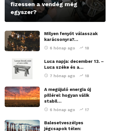
fizessen a vendég még
egyszer?
Milyen fenyőt válasszak
karácsonyra?…
6 hónap ago
18
Luca napja: december 13. –
Luca széke és a…
7 hónap ago
18
A megújuló energia új
pillérei: hogyan válik
stabil…
6 hónap ago
17
Balesetveszélyes
jégcsapok télen: