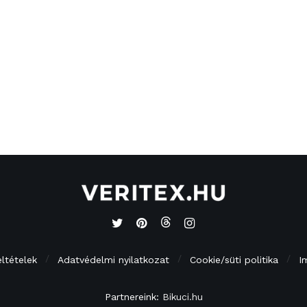
eltételek
Adatvédelmi nyilatkozat
Cookie/süti politika
I
Partnereink:
Bikuci.hu