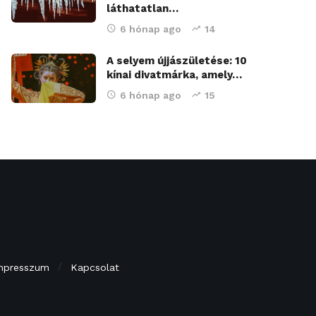
láthatatlan…
6 hónap ago
14
A selyem újjászületése: 10
kínai divatmárka, amely…
6 hónap ago
15
mpresszum
Kapcsolat