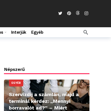
os
Interjúk
Egyéb
Népszerű
EGYÉB
Szervízdíj a számlán, majd a
terminál kérdez: „Mennyi
borravalót ad?” – Miért