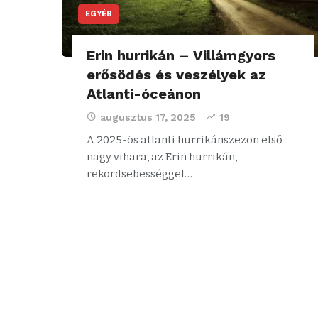
EGYÉB
Erin hurrikán – Villámgyors
erősödés és veszélyek az
Atlanti-óceánon
augusztus 17, 2025
19
A 2025-ös atlanti hurrikánszezon első
nagy vihara, az Erin hurrikán,
rekordsebességgel…