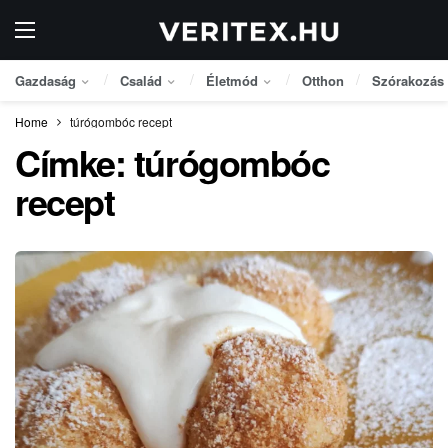
Gazdaság
Család
Életmód
Otthon
Szórakozás
Home
túrógombóc recept
Címke:
túrógombóc
recept