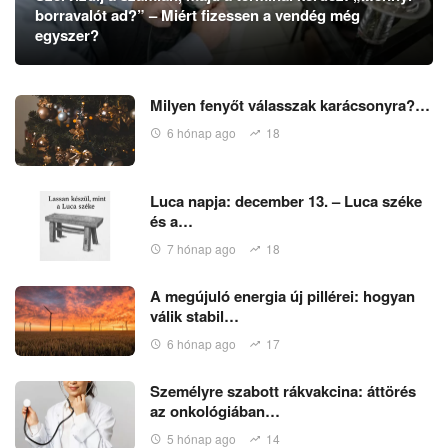
borravalót ad?” – Miért fizessen a vendég még
egyszer?
Milyen fenyőt válasszak karácsonyra?…
6 hónap ago
18
Luca napja: december 13. – Luca széke
és a…
7 hónap ago
18
A megújuló energia új pillérei: hogyan
válik stabil…
6 hónap ago
17
Személyre szabott rákvakcina: áttörés
az onkológiában…
5 hónap ago
14