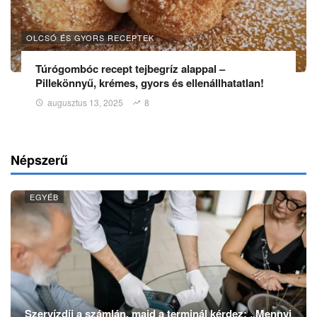
OLCSÓ ÉS GYORS RECEPTEK
Túrógombóc recept tejbegríz alappal –
Pillekönnyű, krémes, gyors és ellenállhatatlan!
augusztus 13, 2025
8
Népszerű
EGYÉB
Szervízdíj a számlán, majd a terminál kérdez: „Mennyi