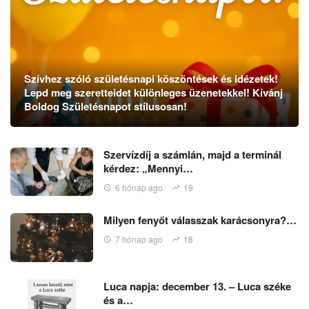
Szívhez szóló születésnapi köszöntések és idézetek!
Lepd meg szeretteidet különleges üzenetekkel! Kívánj
Boldog Születésnapot stílusosan!
Szervízdíj a számlán, majd a terminál
kérdez: „Mennyi…
6 hónap ago
19
Milyen fenyőt válasszak karácsonyra?…
7 hónap ago
18
Luca napja: december 13. – Luca széke
és a…