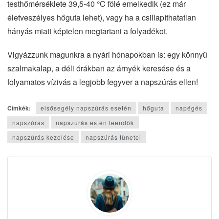
testhőmérséklete 39,5-40 °C fölé emelkedik (ez már
életveszélyes hőguta lehet), vagy ha a csillapíthatatlan
hányás miatt képtelen megtartani a folyadékot.
Vigyázzunk magunkra a nyári hónapokban is: egy könnyű
szalmakalap, a déli órákban az árnyék keresése és a
folyamatos vízivás a legjobb fegyver a napszúrás ellen!
Címkék:
elsősegély napszúrás esetén
hőguta
napégés
napszúrás
napszúrás estén teendők
napszúrás kezelése
napszúrás tünetei