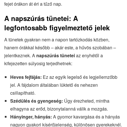
fejet órákon át éri a tűző nap.
A napszúrás tünetei: A
legfontosabb figyelmeztető jelek
A tünetek gyakran nem a napon tartózkodás közben,
hanem órákkal később – akár este, a hűvös szobában –
jelentkeznek. A
napszúrás tünetei
az enyhétől a
kifejezetten súlyosig terjedhetnek:
Heves fejfájás:
Ez az egyik legelső és legjellemzőbb
jel. A fájdalom általában lüktető és nehezen
csillapítható.
Szédülés és gyengeség:
Úgy érezheted, mintha
elhagyna az erőd, bizonytalanná válik a mozgás.
Hányinger, hányás:
A gyomor kavargása és a hányás
nagyon gyakori kísérőjelenség, különösen gyerekeknél.