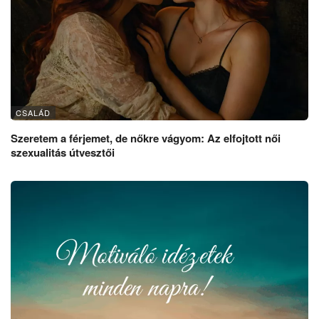
CSALÁD
Szeretem a férjemet, de nőkre vágyom: Az elfojtott női
szexualitás útvesztői