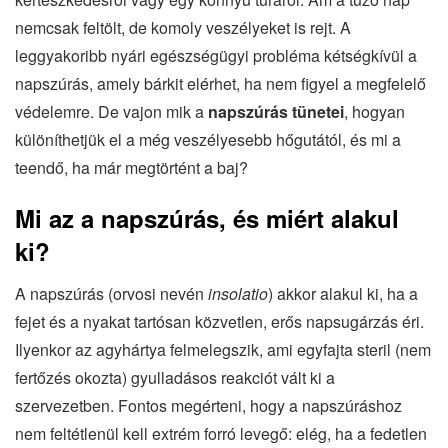
nemcsak feltölt, de komoly veszélyeket is rejt. A
leggyakoribb nyári egészségügyi probléma kétségkívül a
napszúrás, amely bárkit elérhet, ha nem figyel a megfelelő
védelemre. De vajon mik a
napszúrás tünetei
, hogyan
különíthetjük el a még veszélyesebb hőgutától, és mi a
teendő, ha már megtörtént a baj?
Mi az a napszúrás, és miért alakul
ki?
A napszúrás (orvosi nevén
insolatio
) akkor alakul ki, ha a
fejet és a nyakat tartósan közvetlen, erős napsugárzás éri.
Ilyenkor az agyhártya felmelegszik, ami egyfajta steril (nem
fertőzés okozta) gyulladásos reakciót vált ki a
szervezetben. Fontos megérteni, hogy a napszúráshoz
nem feltétlenül kell extrém forró levegő: elég, ha a fedetlen