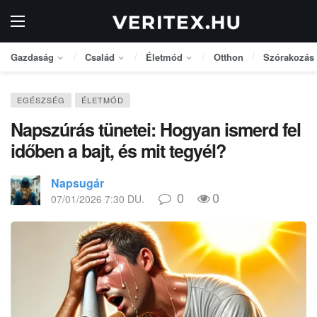
Gazdaság
Család
Életmód
Otthon
Szórakozás
EGÉSZSÉG
ÉLETMÓD
Napszúrás tünetei: Hogyan ismerd fel
időben a bajt, és mit tegyél?
Napsugár
0
0
07/01/2026 7:30 DU.