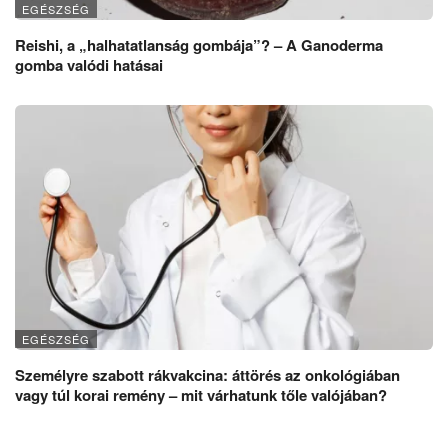
EGÉSZSÉG
Reishi, a „halhatatlanság gombája”? – A Ganoderma
gomba valódi hatásai
EGÉSZSÉG
Személyre szabott rákvakcina: áttörés az onkológiában
vagy túl korai remény – mit várhatunk tőle valójában?