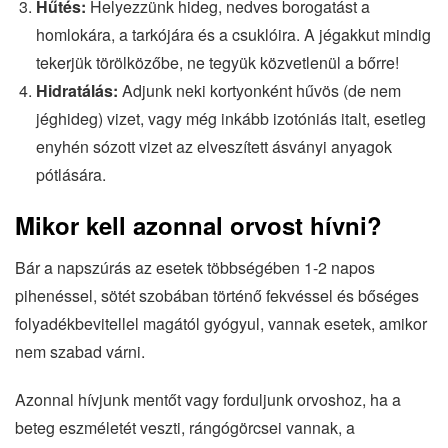
Hűtés:
Helyezzünk hideg, nedves borogatást a
homlokára, a tarkójára és a csuklóira. A jégakkut mindig
tekerjük törölközőbe, ne tegyük közvetlenül a bőrre!
Hidratálás:
Adjunk neki kortyonként hűvös (de nem
jéghideg) vizet, vagy még inkább izotóniás italt, esetleg
enyhén sózott vizet az elveszített ásványi anyagok
pótlására.
Mikor kell azonnal orvost hívni?
Bár a napszúrás az esetek többségében 1-2 napos
pihenéssel, sötét szobában történő fekvéssel és bőséges
folyadékbevitellel magától gyógyul, vannak esetek, amikor
nem szabad várni.
Azonnal hívjunk mentőt vagy forduljunk orvoshoz, ha a
beteg eszméletét veszti, rángógörcsei vannak, a