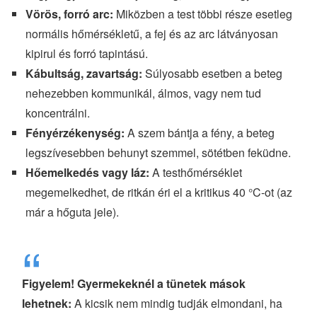
Vörös, forró arc:
Miközben a test többi része esetleg
normális hőmérsékletű, a fej és az arc látványosan
kipirul és forró tapintású.
Kábultság, zavartság:
Súlyosabb esetben a beteg
nehezebben kommunikál, álmos, vagy nem tud
koncentrálni.
Fényérzékenység:
A szem bántja a fény, a beteg
legszívesebben behunyt szemmel, sötétben feküdne.
Hőemelkedés vagy láz:
A testhőmérséklet
megemelkedhet, de ritkán éri el a kritikus 40 °C-ot (az
már a hőguta jele).
Figyelem! Gyermekeknél a tünetek mások
lehetnek:
A kicsik nem mindig tudják elmondani, ha