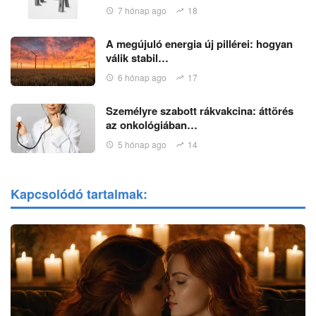
7 hónap ago
18
A megújuló energia új pillérei: hogyan
válik stabil…
6 hónap ago
17
Személyre szabott rákvakcina: áttörés
az onkológiában…
5 hónap ago
14
Kapcsolódó tartalmak: