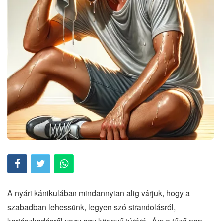
A nyári kánikulában mindannyian alig várjuk, hogy a
szabadban lehessünk, legyen szó strandolásról,
kertészkedésről vagy egy könnyű túráról. Ám a tűző nap