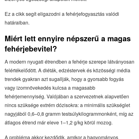
Ez a cikk segít eligazodni a fehérjefogyasztás valódi
határaiban.
Miért lett ennyire népszerű a magas
fehérjebevitel?
A modern nyugati étrendben a fehérje szerepe látványosan
felértékelődött. A diéták, edzéstervek és közösségi média
trendek gyakran azt sugallják, hogy a gyorsabb fogyás
vagy izomnövekedés kulcsa a magasabb
fehérjemennyiség. Valójában a szervezetnek alapvetően
nincs szüksége extrém dózisokra: a minimális szükséglet
nagyjából 0,6–0,8 gramm testsúlykilogrammonként, míg az
átlagos étrend már eleve 1–1,2 g/kg körül mozog.
A probléma akkor kezdődik, amikor a hagyományos