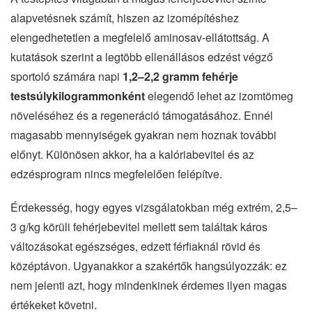
alapvetésnek számít, hiszen az izomépítéshez
elengedhetetlen a megfelelő aminosav-ellátottság. A
kutatások szerint a legtöbb ellenállásos edzést végző
sportoló számára napi
1,2–2,2 gramm fehérje
testsúlykilogrammonként
elegendő lehet az izomtömeg
növeléséhez és a regeneráció támogatásához. Ennél
magasabb mennyiségek gyakran nem hoznak további
előnyt. Különösen akkor, ha a kalóriabevitel és az
edzésprogram nincs megfelelően felépítve.
Érdekesség, hogy egyes vizsgálatokban még extrém, 2,5–
3 g/kg körüli fehérjebevitel mellett sem találtak káros
változásokat egészséges, edzett férfiaknál rövid és
középtávon. Ugyanakkor a szakértők hangsúlyozzák: ez
nem jelenti azt, hogy mindenkinek érdemes ilyen magas
értékeket követni.