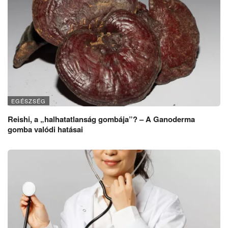
EGÉSZSÉG
Reishi, a „halhatatlanság gombája”? – A Ganoderma
gomba valódi hatásai