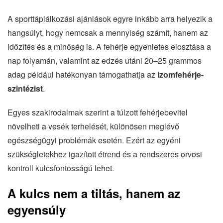
A sporttáplálkozási ajánlások egyre inkább arra helyezik a
hangsúlyt, hogy nemcsak a mennyiség számít, hanem az
időzítés és a minőség is. A fehérje egyenletes elosztása a
nap folyamán, valamint az edzés utáni 20–25 grammos
adag például hatékonyan támogathatja az
izomfehérje-
szintézist
.
Egyes szakirodalmak szerint a túlzott fehérjebevitel
növelheti a vesék terhelését, különösen meglévő
egészségügyi problémák esetén. Ezért az egyéni
szükségletekhez igazított étrend és a rendszeres orvosi
kontroll kulcsfontosságú lehet.
A kulcs nem a tiltás, hanem az
egyensúly