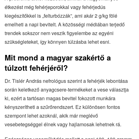
étkezést még fehérjeporokkal vagy fehérjedús
kiegészítőkkel is „felturbózzák”, ami akár 2 g/kg fölé
emelheti a napi bevitelt. A közösségi médiában terjedő
trendek sokszor nem veszik figyelembe az egyéni
szükségleteket, így könnyen túlzásba lehet esni.
Mit mond a magyar szakértő a
túlzott fehérjéről?
Dr. Tislér András nefrológus szerint a fehérjék lebontása
során keletkező anyagcsere-termékeket a vese választja
ki, ezért a tartósan magas bevitel fokozott munkára
kényszerítheti a szűrőrendszert. Ez különösen fontos
szempont lehet azoknál, akik már meglévő
vesebetegséggel élnek vagy hajlamosak lehetnek rá.