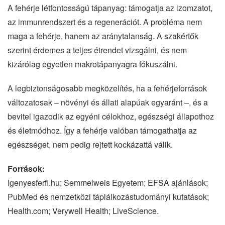
A fehérje létfontosságú tápanyag: támogatja az izomzatot,
az immunrendszert és a regenerációt. A probléma nem
maga a fehérje, hanem az aránytalanság. A szakértők
szerint érdemes a teljes étrendet vizsgálni, és nem
kizárólag egyetlen makrotápanyagra fókuszálni.
A legbiztonságosabb megközelítés, ha a fehérjeforrások
változatosak – növényi és állati alapúak egyaránt –, és a
bevitel igazodik az egyéni célokhoz, egészségi állapothoz
és életmódhoz. Így a fehérje valóban támogathatja az
egészséget, nem pedig rejtett kockázattá válik.
Források:
Igenyesferfi.hu; Semmelweis Egyetem; EFSA ajánlások;
PubMed és nemzetközi táplálkozástudományi kutatások;
Health.com; Verywell Health; LiveScience.