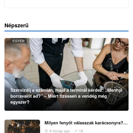
Népszerű
EGYÉB
Szervízdíj a számlán, majd a terminál kérdez: „Mennyi
borravalót ad?” – Miért fizessen a vendég még
egyszer?
Milyen fenyőt válasszak karácsonyra?…
6 hónap ago
18