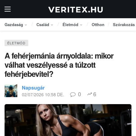
Gazdaság
Család
Életmód
Otthon
Szórakozás
ÉLETMÓD
A fehérjemánia árnyoldala: mikor
válhat veszélyessé a túlzott
fehérjebevitel?
Napsugár
0
6
02/07/2026 10:58 DE.