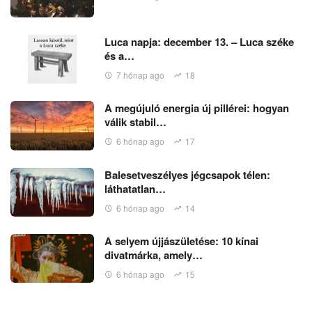
Luca napja: december 13. – Luca széke
és a…
7 hónap ago
18
A megújuló energia új pillérei: hogyan
válik stabil…
6 hónap ago
17
Balesetveszélyes jégcsapok télen:
láthatatlan…
6 hónap ago
14
A selyem újjászületése: 10 kínai
divatmárka, amely…
6 hónap ago
15