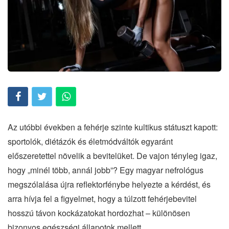
Az utóbbi években a fehérje szinte kultikus státuszt kapott:
sportolók, diétázók és életmódváltók egyaránt
előszeretettel növelik a bevitelüket. De vajon tényleg igaz,
hogy „minél több, annál jobb”? Egy magyar nefrológus
megszólalása újra reflektorfénybe helyezte a kérdést, és
arra hívja fel a figyelmet, hogy a túlzott fehérjebevitel
hosszú távon kockázatokat hordozhat – különösen
bizonyos egészségi állapotok mellett.