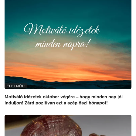
ÉLETMÓD
Motiváló idézetek október végére – hogy minden nap jól
induljon! Zárd pozitívan ezt a szép őszi hónapot!