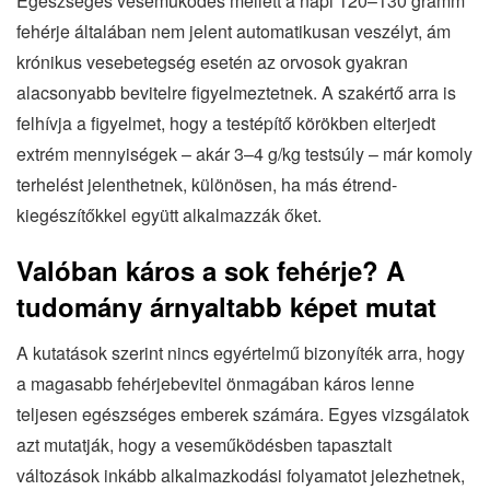
Egészséges veseműködés mellett a napi 120–130 gramm
fehérje általában nem jelent automatikusan veszélyt, ám
krónikus vesebetegség esetén az orvosok gyakran
alacsonyabb bevitelre figyelmeztetnek. A szakértő arra is
felhívja a figyelmet, hogy a testépítő körökben elterjedt
extrém mennyiségek – akár 3–4 g/kg testsúly – már komoly
terhelést jelenthetnek, különösen, ha más étrend-
kiegészítőkkel együtt alkalmazzák őket.
Valóban káros a sok fehérje? A
tudomány árnyaltabb képet mutat
A kutatások szerint nincs egyértelmű bizonyíték arra, hogy
a magasabb fehérjebevitel önmagában káros lenne
teljesen egészséges emberek számára. Egyes vizsgálatok
azt mutatják, hogy a veseműködésben tapasztalt
változások inkább alkalmazkodási folyamatot jelezhetnek,