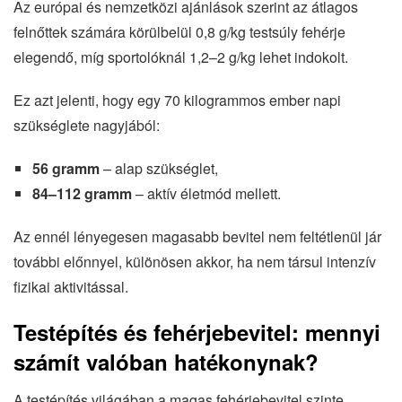
Az európai és nemzetközi ajánlások szerint az átlagos
felnőttek számára körülbelül 0,8 g/kg testsúly fehérje
elegendő, míg sportolóknál 1,2–2 g/kg lehet indokolt.
Ez azt jelenti, hogy egy 70 kilogrammos ember napi
szükséglete nagyjából:
56 gramm
– alap szükséglet,
84–112 gramm
– aktív életmód mellett.
Az ennél lényegesen magasabb bevitel nem feltétlenül jár
további előnnyel, különösen akkor, ha nem társul intenzív
fizikai aktivitással.
Testépítés és fehérjebevitel: mennyi
számít valóban hatékonynak?
A testépítés világában a magas fehérjebevitel szinte