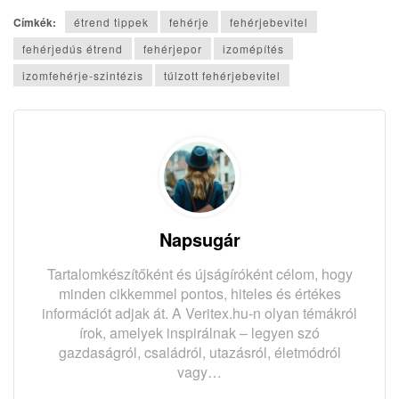
Címkék:
étrend tippek
fehérje
fehérjebevitel
fehérjedús étrend
fehérjepor
izomépítés
izomfehérje-szintézis
túlzott fehérjebevitel
Napsugár
Tartalomkészítőként és újságíróként célom, hogy
minden cikkemmel pontos, hiteles és értékes
információt adjak át. A Veritex.hu-n olyan témákról
írok, amelyek inspirálnak – legyen szó
gazdaságról, családról, utazásról, életmódról
vagy…